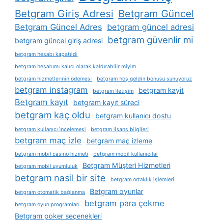
Betgram Giriş Adresi
Betgram Güncel
Betgram Güncel Adres
betgram güncel adresi
betgram güvenlir mi
betgram güncel giriş adresi
betgram hesabı kapatıldı
betgram hesabımı kalıcı olarak kaldırabilir miyim
betgram hizmetlerinin ödemesi
betgram hoş geldin bonusu sunuyoruz
betgram instagram
betgram kayit
betgram i̇letişim
Betgram kayıt
betgram kayıt süreci
betgram kaç oldu
betgram kullanıcı dostu
betgram kullanıcı i̇ncelemesi
betgram lisans bilgileri
betgram maç izle
betgram maç izleme
betgram mobil casino hizmeti
betgram mobil kullanıcılar
Betgram Müşteri Hizmetleri
betgram mobil uyumluluk
betgram nasil bir site
betgram ortaklık i̇şlemleri
Betgram oyunlar
betgram otomatik bağlanma
betgram para çekme
betgram oyun programları
Betgram poker seçenekleri