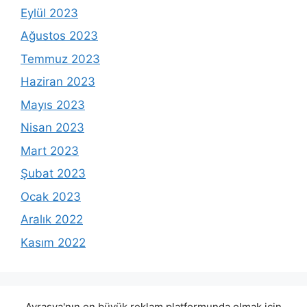
Eylül 2023
Ağustos 2023
Temmuz 2023
Haziran 2023
Mayıs 2023
Nisan 2023
Mart 2023
Şubat 2023
Ocak 2023
Aralık 2022
Kasım 2022
Avrasya'nın en büyük reklam platformunda olmak için