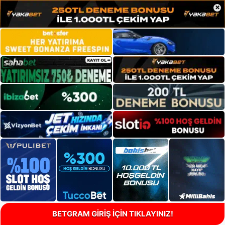
×
BETGRAM GİRİŞ İÇİN TIKLAYINIZ!