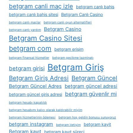
betgram canli maç izle
betgram canlı bahis
betgram canlı bahis sitesi
Betgram Canlı Casino
betgram canlı maçlar
betgram canlı oyun alternatifleri
Betgram Casino
betgram canlı yardım
Betgram Casino Sitesi
betgram com
betgram erişim
betgram finansal hizmetler
betgram gecikme tazminatı
Betgram Giriş
betgram girisi
Betgram Giriş Adresi
Betgram Güncel
Betgram Güncel Adres
betgram güncel adresi
betgram güvenlir mi
betgram güncel giriş adresi
betgram hesabı kapatıldı
betgram hesabımı kalıcı olarak kaldırabilir miyim
betgram hizmetlerinin ödemesi
betgram hoş geldin bonusu sunuyoruz
betgram instagram
betgram kayit
betgram i̇letişim
Betgram kayıt
betgram kayıt süreci