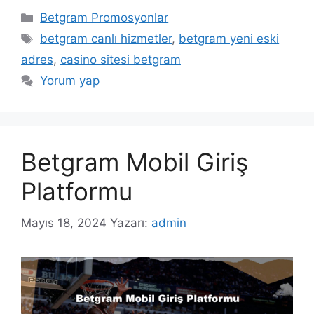
Kategoriler
Betgram Promosyonlar
Etiketler
betgram canlı hizmetler
,
betgram yeni eski
adres
,
casino sitesi betgram
Yorum yap
Betgram Mobil Giriş
Platformu
Mayıs 18, 2024
Yazarı:
admin