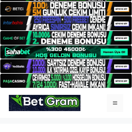
İçeriğe
atla
Menü