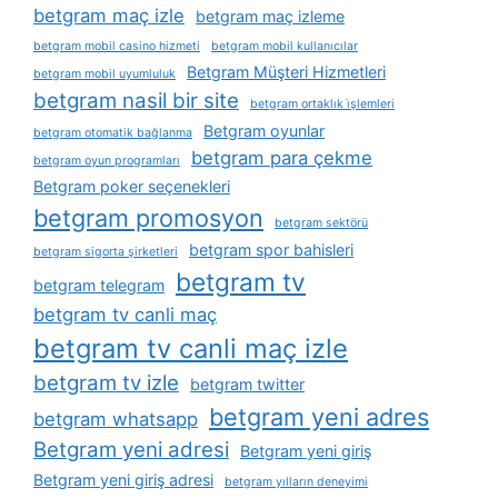
betgram maç izle
betgram maç izleme
betgram mobil casino hizmeti
betgram mobil kullanıcılar
Betgram Müşteri Hizmetleri
betgram mobil uyumluluk
betgram nasil bir site
betgram ortaklık i̇şlemleri
Betgram oyunlar
betgram otomatik bağlanma
betgram para çekme
betgram oyun programları
Betgram poker seçenekleri
betgram promosyon
betgram sektörü
betgram spor bahisleri
betgram sigorta şirketleri
betgram tv
betgram telegram
betgram tv canli maç
betgram tv canli maç izle
betgram tv izle
betgram twitter
betgram yeni adres
betgram whatsapp
Betgram yeni adresi
Betgram yeni giriş
Betgram yeni giriş adresi
betgram yılların deneyimi