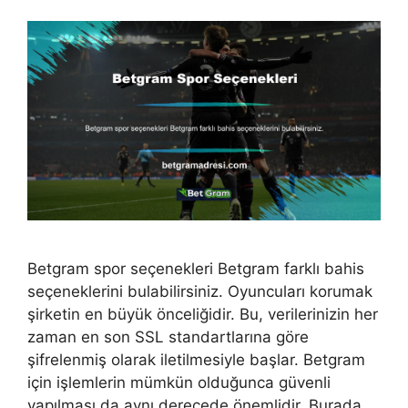
Betgram spor seçenekleri Betgram farklı bahis
seçeneklerini bulabilirsiniz. Oyuncuları korumak
şirketin en büyük önceliğidir. Bu, verilerinizin her
zaman en son SSL standartlarına göre
şifrelenmiş olarak iletilmesiyle başlar. Betgram
için işlemlerin mümkün olduğunca güvenli
yapılması da aynı derecede önemlidir. Burada