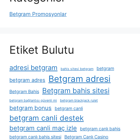
Betgram Promosyonlar
Etiket Bulutu
adresi betgram
betgram
bahis sitesi betgram
Betgram adresi
betgram adres
Betgram bahis sitesi
Betgram Bahis
betgram bağlantısı güvenli mi
betgram blackjack rulet
betgram bonus
betgram canli
betgram canli destek
betgram canli maç izle
betgram canlı bahis
betgram canlı bahis sitesi
Betgram Canlı Casino