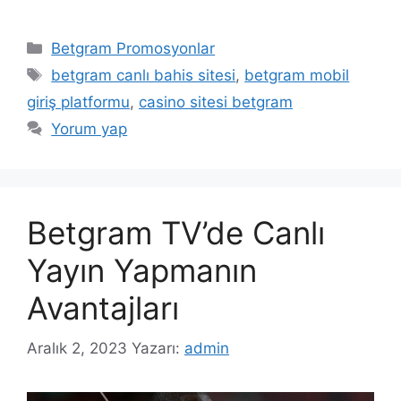
Kategoriler
Betgram Promosyonlar
Etiketler
betgram canlı bahis sitesi
,
betgram mobil
giriş platformu
,
casino sitesi betgram
Yorum yap
Betgram TV’de Canlı
Yayın Yapmanın
Avantajları
Aralık 2, 2023
Yazarı:
admin