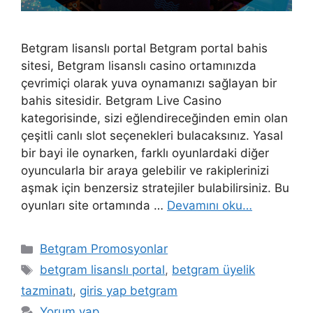
Betgram lisanslı portal Betgram portal bahis
sitesi, Betgram lisanslı casino ortamınızda
çevrimiçi olarak yuva oynamanızı sağlayan bir
bahis sitesidir. Betgram Live Casino
kategorisinde, sizi eğlendireceğinden emin olan
çeşitli canlı slot seçenekleri bulacaksınız. Yasal
bir bayi ile oynarken, farklı oyunlardaki diğer
oyuncularla bir araya gelebilir ve rakiplerinizi
aşmak için benzersiz stratejiler bulabilirsiniz. Bu
oyunları site ortamında …
Devamını oku…
Kategoriler
Betgram Promosyonlar
Etiketler
betgram lisanslı portal
,
betgram üyelik
tazminatı
,
giris yap betgram
Yorum yap