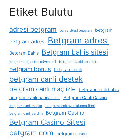
Etiket Bulutu
adresi betgram
betgram
bahis sitesi betgram
Betgram adresi
betgram adres
Betgram bahis sitesi
Betgram Bahis
betgram bağlantısı güvenli mi
betgram blackjack rulet
betgram bonus
betgram canli
betgram canli destek
betgram canli maç izle
betgram canlı bahis
betgram canlı bahis sitesi
Betgram Canlı Casino
betgram canlı maçlar
betgram canlı oyun alternatifleri
Betgram Casino
betgram canlı yardım
Betgram Casino Sitesi
betgram com
betgram erişim