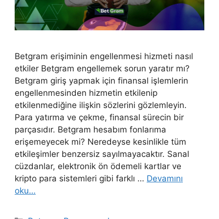
Betgram erişiminin engellenmesi hizmeti nasıl
etkiler Betgram engellemek sorun yaratır mı?
Betgram giriş yapmak için finansal işlemlerin
engellenmesinden hizmetin etkilenip
etkilenmediğine ilişkin sözlerini gözlemleyin.
Para yatırma ve çekme, finansal sürecin bir
parçasıdır. Betgram hesabım fonlarıma
erişemeyecek mi? Neredeyse kesinlikle tüm
etkileşimler benzersiz sayılmayacaktır. Sanal
cüzdanlar, elektronik ön ödemeli kartlar ve
kripto para sistemleri gibi farklı …
Devamını
oku…