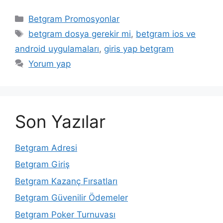
Kategoriler
Betgram Promosyonlar
Etiketler
betgram dosya gerekir mi
,
betgram ios ve
android uygulamaları
,
giris yap betgram
Yorum yap
Son Yazılar
Betgram Adresi
Betgram Giriş
Betgram Kazanç Fırsatları
Betgram Güvenilir Ödemeler
Betgram Poker Turnuvası