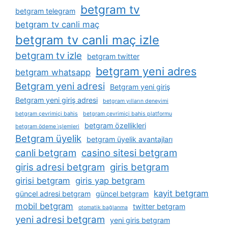
betgram tv
betgram telegram
betgram tv canli maç
betgram tv canli maç izle
betgram tv izle
betgram twitter
betgram yeni adres
betgram whatsapp
Betgram yeni adresi
Betgram yeni giriş
Betgram yeni giriş adresi
betgram yılların deneyimi
betgram çevrimiçi bahis
betgram çevrimiçi bahis platformu
betgram özellikleri
betgram ödeme i̇şlemleri
Betgram üyelik
betgram üyelik avantajları
canli betgram
casino sitesi betgram
giris adresi betgram
giris betgram
girisi betgram
giris yap betgram
kayit betgram
güncel adresi betgram
güncel betgram
mobil betgram
twitter betgram
otomatik bağlanma
yeni adresi betgram
yeni giris betgram