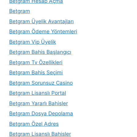
Betgram Hesap Açma
Betgram
Betgram Üyelik Avantajları
Betgram Ödeme Yöntemleri
Betgram Vip Üyelik
Betgram Bahis Başlangıcı
Betgram Tv Özellikleri
Betgram Bahis Seçimi
Betgram Sorunsuz Casino
Betgram Lisanslı Portal
Betgram Yararlı Bahisler
Betgram Dosya Depolama
Betgram Özel Adres
Betgram Lisanslı Bahisler