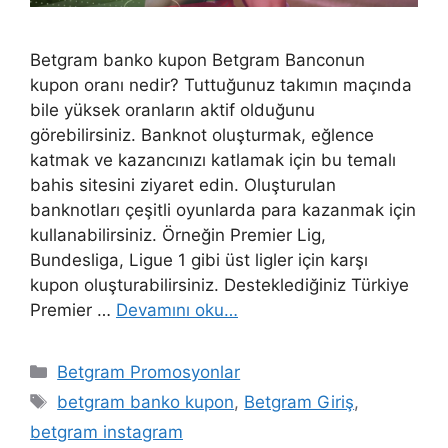
Betgram banko kupon Betgram Banconun
kupon oranı nedir? Tuttuğunuz takımın maçında
bile yüksek oranların aktif olduğunu
görebilirsiniz. Banknot oluşturmak, eğlence
katmak ve kazancınızı katlamak için bu temalı
bahis sitesini ziyaret edin. Oluşturulan
banknotları çeşitli oyunlarda para kazanmak için
kullanabilirsiniz. Örneğin Premier Lig,
Bundesliga, Ligue 1 gibi üst ligler için karşı
kupon oluşturabilirsiniz. Desteklediğiniz Türkiye
Premier …
Devamını oku…
Kategoriler
Betgram Promosyonlar
Etiketler
betgram banko kupon
,
Betgram Giriş
,
betgram instagram