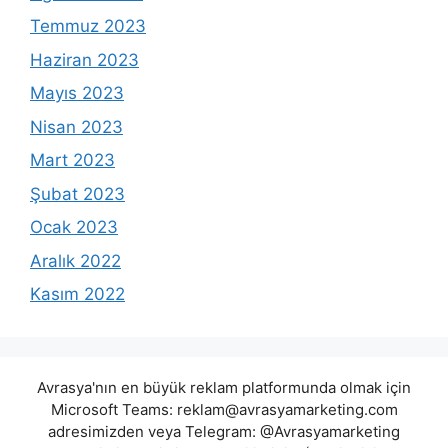
Temmuz 2023
Haziran 2023
Mayıs 2023
Nisan 2023
Mart 2023
Şubat 2023
Ocak 2023
Aralık 2022
Kasım 2022
Avrasya'nın en büyük reklam platformunda olmak için
Microsoft Teams:
reklam@avrasyamarketing.com
adresimizden veya Telegram: @Avrasyamarketing