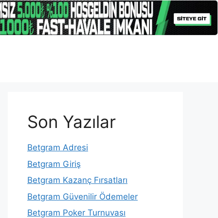
Son Yazılar
Betgram Adresi
Betgram Giriş
Betgram Kazanç Fırsatları
Betgram Güvenilir Ödemeler
Betgram Poker Turnuvası