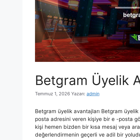
Betgram Üyelik A
Temmuz 1, 2026
Yazarı:
admin
Betgram üyelik avantajları Betgram üyelik pr
posta adresini veren kişiye bir e -posta g
kişi hemen bizden bir kısa mesaj veya ara
değerlendirmenin geçerli ve adil bir yolu