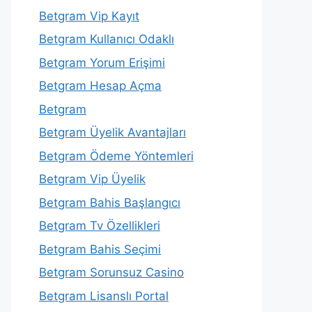
Betgram Vip Kayıt
Betgram Kullanıcı Odaklı
Betgram Yorum Erişimi
Betgram Hesap Açma
Betgram
Betgram Üyelik Avantajları
Betgram Ödeme Yöntemleri
Betgram Vip Üyelik
Betgram Bahis Başlangıcı
Betgram Tv Özellikleri
Betgram Bahis Seçimi
Betgram Sorunsuz Casino
Betgram Lisanslı Portal