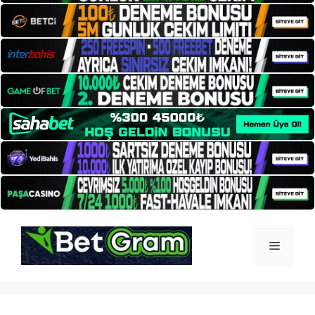
İçeriğe
atla
Menü