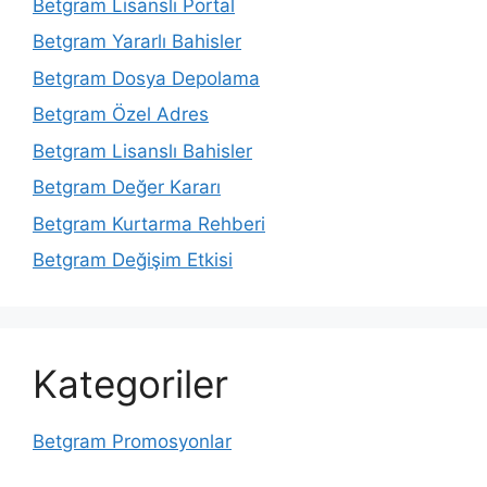
Betgram Lisanslı Portal
Betgram Yararlı Bahisler
Betgram Dosya Depolama
Betgram Özel Adres
Betgram Lisanslı Bahisler
Betgram Değer Kararı
Betgram Kurtarma Rehberi
Betgram Değişim Etkisi
Kategoriler
Betgram Promosyonlar