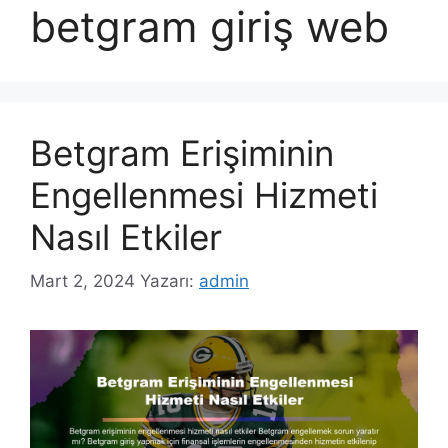
betgram giriş web
Betgram Erişiminin
Engellenmesi Hizmeti
Nasıl Etkiler
Mart 2, 2024
Yazarı:
admin