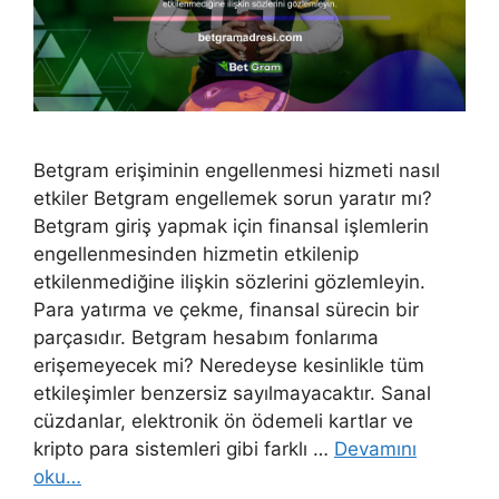
Betgram erişiminin engellenmesi hizmeti nasıl
etkiler Betgram engellemek sorun yaratır mı?
Betgram giriş yapmak için finansal işlemlerin
engellenmesinden hizmetin etkilenip
etkilenmediğine ilişkin sözlerini gözlemleyin.
Para yatırma ve çekme, finansal sürecin bir
parçasıdır. Betgram hesabım fonlarıma
erişemeyecek mi? Neredeyse kesinlikle tüm
etkileşimler benzersiz sayılmayacaktır. Sanal
cüzdanlar, elektronik ön ödemeli kartlar ve
kripto para sistemleri gibi farklı …
Devamını
oku…