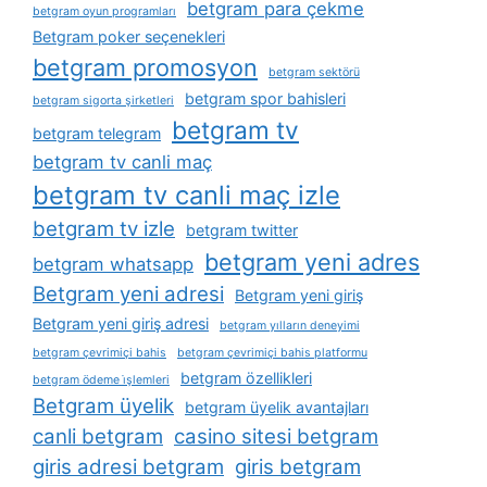
betgram para çekme
betgram oyun programları
Betgram poker seçenekleri
betgram promosyon
betgram sektörü
betgram spor bahisleri
betgram sigorta şirketleri
betgram tv
betgram telegram
betgram tv canli maç
betgram tv canli maç izle
betgram tv izle
betgram twitter
betgram yeni adres
betgram whatsapp
Betgram yeni adresi
Betgram yeni giriş
Betgram yeni giriş adresi
betgram yılların deneyimi
betgram çevrimiçi bahis
betgram çevrimiçi bahis platformu
betgram özellikleri
betgram ödeme i̇şlemleri
Betgram üyelik
betgram üyelik avantajları
canli betgram
casino sitesi betgram
giris adresi betgram
giris betgram