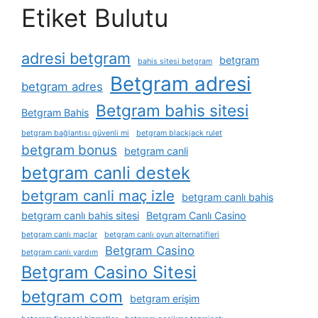
Etiket Bulutu
adresi betgram
betgram
bahis sitesi betgram
Betgram adresi
betgram adres
Betgram bahis sitesi
Betgram Bahis
betgram bağlantısı güvenli mi
betgram blackjack rulet
betgram bonus
betgram canli
betgram canli destek
betgram canli maç izle
betgram canlı bahis
betgram canlı bahis sitesi
Betgram Canlı Casino
betgram canlı maçlar
betgram canlı oyun alternatifleri
Betgram Casino
betgram canlı yardım
Betgram Casino Sitesi
betgram com
betgram erişim