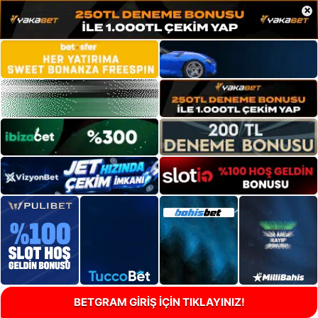
×
BETGRAM GİRİŞ İÇİN TIKLAYINIZ!