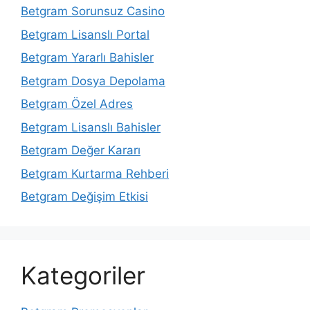
Betgram Sorunsuz Casino
Betgram Lisanslı Portal
Betgram Yararlı Bahisler
Betgram Dosya Depolama
Betgram Özel Adres
Betgram Lisanslı Bahisler
Betgram Değer Kararı
Betgram Kurtarma Rehberi
Betgram Değişim Etkisi
Kategoriler