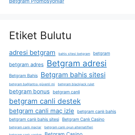
Betgram Promosyonlar
Etiket Bulutu
adresi betgram
betgram
bahis sitesi betgram
Betgram adresi
betgram adres
Betgram bahis sitesi
Betgram Bahis
betgram bağlantısı güvenli mi
betgram blackjack rulet
betgram bonus
betgram canli
betgram canli destek
betgram canli maç izle
betgram canlı bahis
betgram canlı bahis sitesi
Betgram Canlı Casino
betgram canlı maçlar
betgram canlı oyun alternatifleri
Betgram Casino
betgram canlı yardım