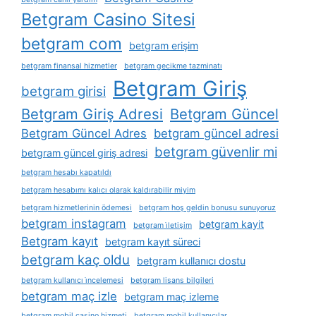
Betgram Casino Sitesi
betgram com
betgram erişim
betgram finansal hizmetler
betgram gecikme tazminatı
Betgram Giriş
betgram girisi
Betgram Giriş Adresi
Betgram Güncel
Betgram Güncel Adres
betgram güncel adresi
betgram güvenlir mi
betgram güncel giriş adresi
betgram hesabı kapatıldı
betgram hesabımı kalıcı olarak kaldırabilir miyim
betgram hizmetlerinin ödemesi
betgram hoş geldin bonusu sunuyoruz
betgram instagram
betgram kayit
betgram i̇letişim
Betgram kayıt
betgram kayıt süreci
betgram kaç oldu
betgram kullanıcı dostu
betgram kullanıcı i̇ncelemesi
betgram lisans bilgileri
betgram maç izle
betgram maç izleme
betgram mobil casino hizmeti
betgram mobil kullanıcılar