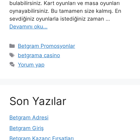
bulabilirsiniz. Kart oyunları ve masa oyunları
oynayabilirsiniz. Bu tamamen size kalmış. En
sevdiğiniz oyunlarla istediğiniz zaman …
Devamını oku…
Kategoriler
Betgram Promosyonlar
Etiketler
betgrama casino
Yorum yap
Son Yazılar
Betgram Adresi
Betgram Giriş
Betgram Kazanç Fırsatları