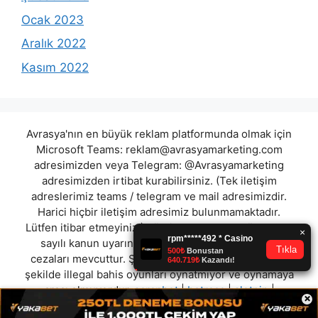
Ocak 2023
Aralık 2022
Kasım 2022
Avrasya'nın en büyük reklam platformunda olmak için
Microsoft Teams:
reklam@avrasyamarketing.com
adresimizden veya Telegram: @Avrasyamarketing
adresimizden irtibat kurabilirsiniz. (Tek iletişim
adreslerimiz teams / telegram ve mail adresimizdir.
Harici hiçbir iletişim adresimiz bulunmamaktadır.
Lütfen itibar etmeyiniz.) Türkiye yasalarına göre 7258
sayılı kanun uyarınca yasa dışı bahis oynamanın
cezaları mevcuttur. Şu an bulunduğunuz site hiç bir
şekilde illegal bahis oyunları oynatmıyor ve oynamaya
aracı olmuyordur.
saranbet
|
betraca
|
slotpin
|
×
asprobet
|
casintro
|
megapari
|
dengebet
|
iddaci