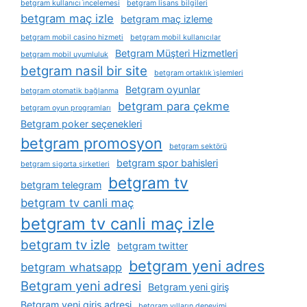
betgram kullanıcı i̇ncelemesi
betgram lisans bilgileri
betgram maç izle
betgram maç izleme
betgram mobil casino hizmeti
betgram mobil kullanıcılar
Betgram Müşteri Hizmetleri
betgram mobil uyumluluk
betgram nasil bir site
betgram ortaklık i̇şlemleri
Betgram oyunlar
betgram otomatik bağlanma
betgram para çekme
betgram oyun programları
Betgram poker seçenekleri
betgram promosyon
betgram sektörü
betgram spor bahisleri
betgram sigorta şirketleri
betgram tv
betgram telegram
betgram tv canli maç
betgram tv canli maç izle
betgram tv izle
betgram twitter
betgram yeni adres
betgram whatsapp
Betgram yeni adresi
Betgram yeni giriş
Betgram yeni giriş adresi
betgram yılların deneyimi