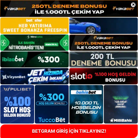
×
BETGRAM GİRİŞ İÇİN TIKLAYINIZ!