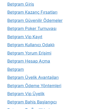
Betgram Giriş
Betgram Kazanç Fırsatları
Betgram Güvenilir Ödemeler
Betgram Poker Turnuvası
Betgram Vip Kayıt
Betgram Kullanıcı Odaklı
Betgram Yorum Erişimi
Betgram Hesap Açma
Betgram
Betgram Üyelik Avantajları
Betgram Ödeme Yöntemleri
Betgram Vip Üyelik
Betgram Bahis Başlangıcı