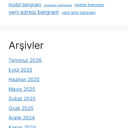
mobil betgram
twitter betgram
otomatik bağlanma
yeni adresi betgram
yeni giris betgram
Arşivler
Temmuz 2026
Eylül 2025
Haziran 2025
Mayıs 2025
Şubat 2025
Ocak 2025
Aralık 2024
Kasım 2024