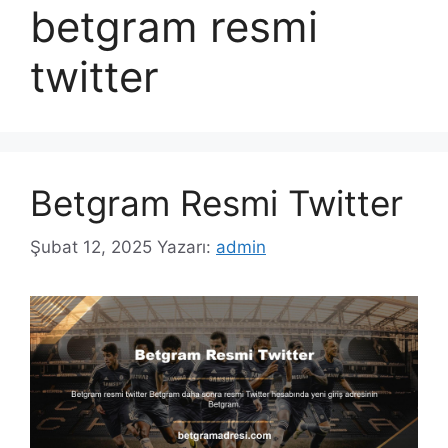
betgram resmi
twitter
Betgram Resmi Twitter
Şubat 12, 2025
Yazarı:
admin