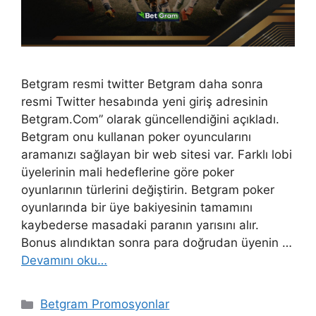
Betgram resmi twitter Betgram daha sonra
resmi Twitter hesabında yeni giriş adresinin
Betgram.Com” olarak güncellendiğini açıkladı.
Betgram onu kullanan poker oyuncularını
aramanızı sağlayan bir web sitesi var. Farklı lobi
üyelerinin mali hedeflerine göre poker
oyunlarının türlerini değiştirin. Betgram poker
oyunlarında bir üye bakiyesinin tamamını
kaybederse masadaki paranın yarısını alır.
Bonus alındıktan sonra para doğrudan üyenin …
Devamını oku…
Kategoriler
Betgram Promosyonlar