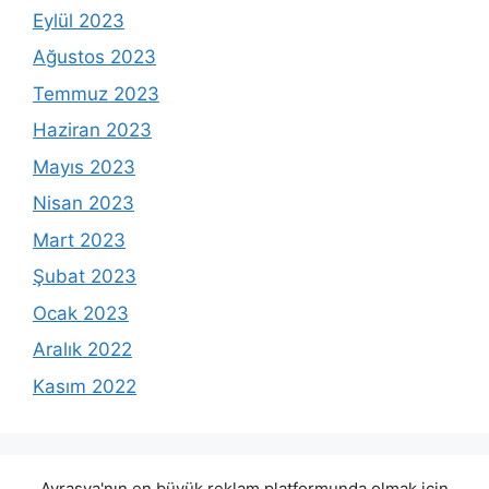
Eylül 2023
Ağustos 2023
Temmuz 2023
Haziran 2023
Mayıs 2023
Nisan 2023
Mart 2023
Şubat 2023
Ocak 2023
Aralık 2022
Kasım 2022
Avrasya'nın en büyük reklam platformunda olmak için