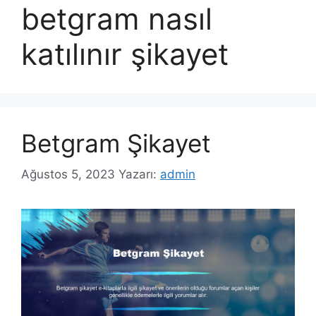
betgram nasıl
katılınır şikayet
Betgram Şikayet
Ağustos 5, 2023
Yazarı:
admin