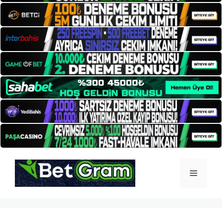
İçeriğe
atla
Menü