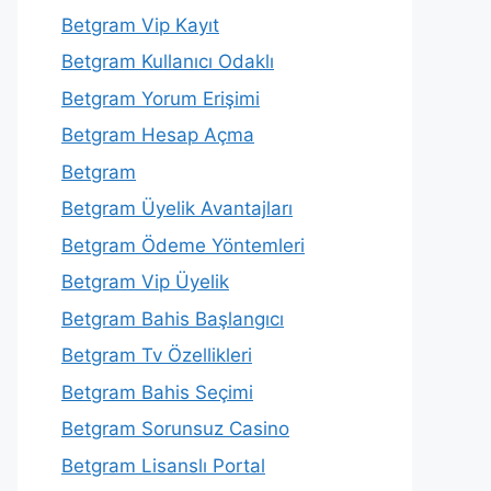
Betgram Vip Kayıt
Betgram Kullanıcı Odaklı
Betgram Yorum Erişimi
Betgram Hesap Açma
Betgram
Betgram Üyelik Avantajları
Betgram Ödeme Yöntemleri
Betgram Vip Üyelik
Betgram Bahis Başlangıcı
Betgram Tv Özellikleri
Betgram Bahis Seçimi
Betgram Sorunsuz Casino
Betgram Lisanslı Portal