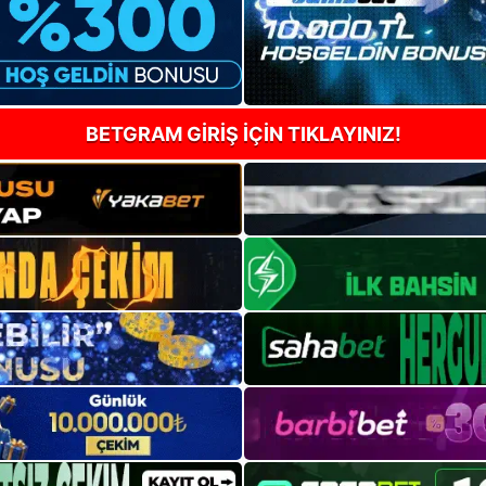
BETGRAM GİRİŞ İÇİN TIKLAYINIZ!