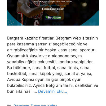
Betgram kazanç fırsatları Betgram web sitesinin
para kazanma şansınızı seçebileceğiniz ve
artırabileceğiniz bir başka kısmı sanal spordur.
Oynamak kolaydır ve aralarından seçim
yapabileceğiniz çok çeşitli sporlara sahiptirler.
Bu bölümde, sanal futbol, sanal tenis, sanal
basketbol, sanal köpek yarışı, sanal at yarışı,
Avrupa Kupası oyunları gibi birçok oyun
bulabilirsiniz. Ayrıca Betgram tarihi, özellikleri ve
bunlarla nasıl …
Devamını oku…
Kategoriler