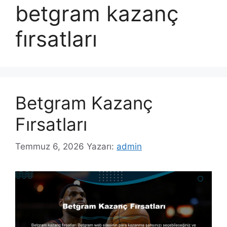
betgram kazanç
fırsatları
Betgram Kazanç
Fırsatları
Temmuz 6, 2026
Yazarı:
admin