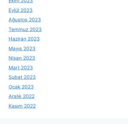
Ekim 2023
Eylül 2023
Ağustos 2023
Temmuz 2023
Haziran 2023
Mayıs 2023
Nisan 2023
Mart 2023
Şubat 2023
Ocak 2023
Aralık 2022
Kasım 2022