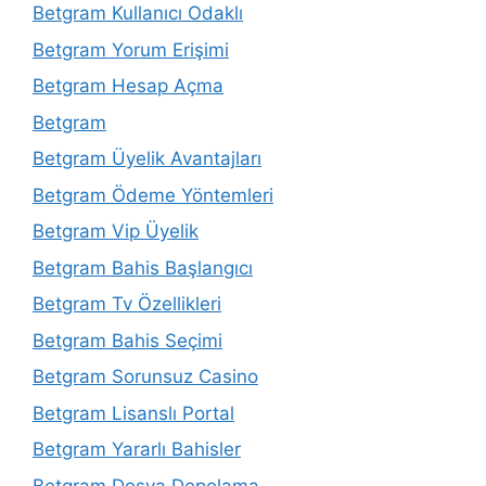
Betgram Kullanıcı Odaklı
Betgram Yorum Erişimi
Betgram Hesap Açma
Betgram
Betgram Üyelik Avantajları
Betgram Ödeme Yöntemleri
Betgram Vip Üyelik
Betgram Bahis Başlangıcı
Betgram Tv Özellikleri
Betgram Bahis Seçimi
Betgram Sorunsuz Casino
Betgram Lisanslı Portal
Betgram Yararlı Bahisler
Betgram Dosya Depolama