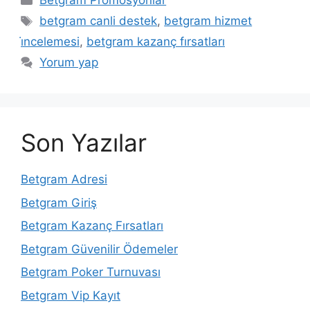
Betgram Promosyonlar
Etiketler
betgram canli destek
,
betgram hizmet
i̇ncelemesi
,
betgram kazanç fırsatları
Yorum yap
Son Yazılar
Betgram Adresi
Betgram Giriş
Betgram Kazanç Fırsatları
Betgram Güvenilir Ödemeler
Betgram Poker Turnuvası
Betgram Vip Kayıt