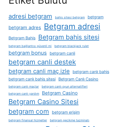
Etiket Bulutu
adresi betgram
betgram
bahis sitesi betgram
Betgram adresi
betgram adres
Betgram bahis sitesi
Betgram Bahis
betgram bağlantısı güvenli mi
betgram blackjack rulet
betgram bonus
betgram canli
betgram canli destek
betgram canli maç izle
betgram canlı bahis
betgram canlı bahis sitesi
Betgram Canlı Casino
betgram canlı maçlar
betgram canlı oyun alternatifleri
Betgram Casino
betgram canlı yardım
Betgram Casino Sitesi
betgram com
betgram erişim
betgram finansal hizmetler
betgram gecikme tazminatı