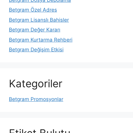
Betgram Özel Adres
Betgram Lisanslı Bahisler
Betgram Değer Kararı
Betgram Kurtarma Rehberi
Betgram Değişim Etkisi
Kategoriler
Betgram Promosyonlar