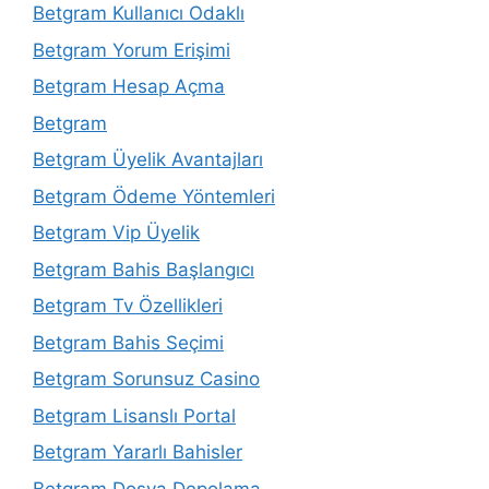
Betgram Kullanıcı Odaklı
Betgram Yorum Erişimi
Betgram Hesap Açma
Betgram
Betgram Üyelik Avantajları
Betgram Ödeme Yöntemleri
Betgram Vip Üyelik
Betgram Bahis Başlangıcı
Betgram Tv Özellikleri
Betgram Bahis Seçimi
Betgram Sorunsuz Casino
Betgram Lisanslı Portal
Betgram Yararlı Bahisler
Betgram Dosya Depolama