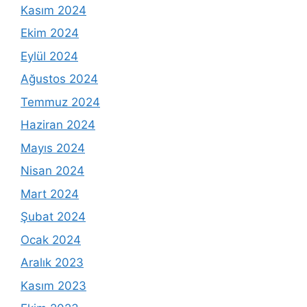
Kasım 2024
Ekim 2024
Eylül 2024
Ağustos 2024
Temmuz 2024
Haziran 2024
Mayıs 2024
Nisan 2024
Mart 2024
Şubat 2024
Ocak 2024
Aralık 2023
Kasım 2023