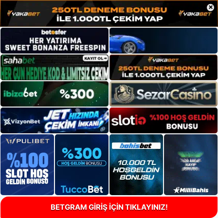
×
BETGRAM GİRİŞ İÇİN TIKLAYINIZ!