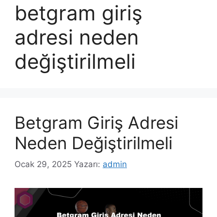
betgram giriş
adresi neden
değiştirilmeli
Betgram Giriş Adresi
Neden Değiştirilmeli
Ocak 29, 2025
Yazarı:
admin