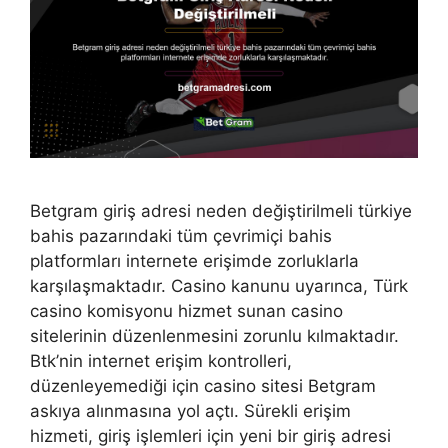
Betgram giriş adresi neden değiştirilmeli türkiye
bahis pazarındaki tüm çevrimiçi bahis
platformları internete erişimde zorluklarla
karşılaşmaktadır. Casino kanunu uyarınca, Türk
casino komisyonu hizmet sunan casino
sitelerinin düzenlenmesini zorunlu kılmaktadır.
Btk’nin internet erişim kontrolleri,
düzenleyemediği için casino sitesi Betgram
askıya alınmasına yol açtı. Sürekli erişim
hizmeti, giriş işlemleri için yeni bir giriş adresi