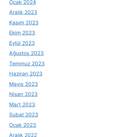
Ocak 2024
Aralık 2023
Kasım 2023
Ekim 2023
Eylül 2023
Ağustos 2023
Temmuz 2023
Haziran 2023
Mayıs 2023
Nisan 2023
Mart 2023
Şubat 2023
Ocak 2023
Aralık 2022