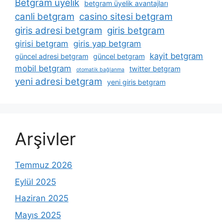
Betgram üyelik
betgram üyelik avantajları
canli betgram
casino sitesi betgram
giris adresi betgram
giris betgram
girisi betgram
giris yap betgram
kayit betgram
güncel adresi betgram
güncel betgram
mobil betgram
twitter betgram
otomatik bağlanma
yeni adresi betgram
yeni giris betgram
Arşivler
Temmuz 2026
Eylül 2025
Haziran 2025
Mayıs 2025