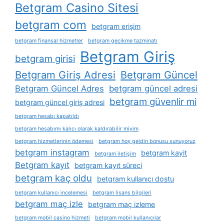
Betgram Casino Sitesi
betgram com
betgram erişim
betgram finansal hizmetler
betgram gecikme tazminatı
Betgram Giriş
betgram girisi
Betgram Giriş Adresi
Betgram Güncel
Betgram Güncel Adres
betgram güncel adresi
betgram güvenlir mi
betgram güncel giriş adresi
betgram hesabı kapatıldı
betgram hesabımı kalıcı olarak kaldırabilir miyim
betgram hizmetlerinin ödemesi
betgram hoş geldin bonusu sunuyoruz
betgram instagram
betgram kayit
betgram i̇letişim
Betgram kayıt
betgram kayıt süreci
betgram kaç oldu
betgram kullanıcı dostu
betgram kullanıcı i̇ncelemesi
betgram lisans bilgileri
betgram maç izle
betgram maç izleme
betgram mobil casino hizmeti
betgram mobil kullanıcılar