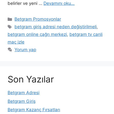
belirler ve yeni …
Devamını oku…
Kategoriler
Betgram Promosyonlar
Etiketler
betgram giriş adresi neden değiştirilmeli
,
betgram online çağrı merkezi
,
betgram tv canli
maç izle
Yorum yap
Son Yazılar
Betgram Adresi
Betgram Giriş
Betgram Kazanç Fırsatları