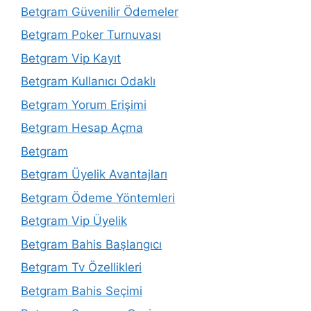
Betgram Güvenilir Ödemeler
Betgram Poker Turnuvası
Betgram Vip Kayıt
Betgram Kullanıcı Odaklı
Betgram Yorum Erişimi
Betgram Hesap Açma
Betgram
Betgram Üyelik Avantajları
Betgram Ödeme Yöntemleri
Betgram Vip Üyelik
Betgram Bahis Başlangıcı
Betgram Tv Özellikleri
Betgram Bahis Seçimi