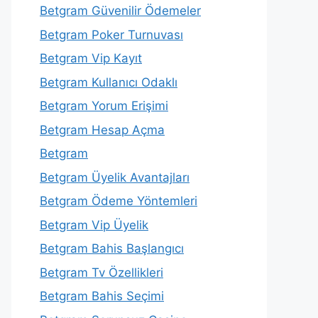
Betgram Güvenilir Ödemeler
Betgram Poker Turnuvası
Betgram Vip Kayıt
Betgram Kullanıcı Odaklı
Betgram Yorum Erişimi
Betgram Hesap Açma
Betgram
Betgram Üyelik Avantajları
Betgram Ödeme Yöntemleri
Betgram Vip Üyelik
Betgram Bahis Başlangıcı
Betgram Tv Özellikleri
Betgram Bahis Seçimi