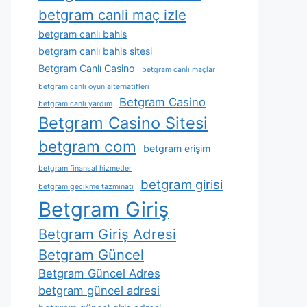
betgram canli maç izle
betgram canlı bahis
betgram canlı bahis sitesi
Betgram Canlı Casino
betgram canlı maçlar
betgram canlı oyun alternatifleri
Betgram Casino
betgram canlı yardım
Betgram Casino Sitesi
betgram com
betgram erişim
betgram finansal hizmetler
betgram girisi
betgram gecikme tazminatı
Betgram Giriş
Betgram Giriş Adresi
Betgram Güncel
Betgram Güncel Adres
betgram güncel adresi