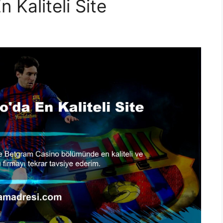
 Kaliteli Site