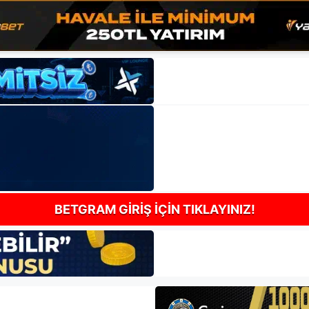
BETGRAM GİRİŞ İÇİN TIKLAYINIZ!