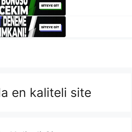
 en kaliteli site