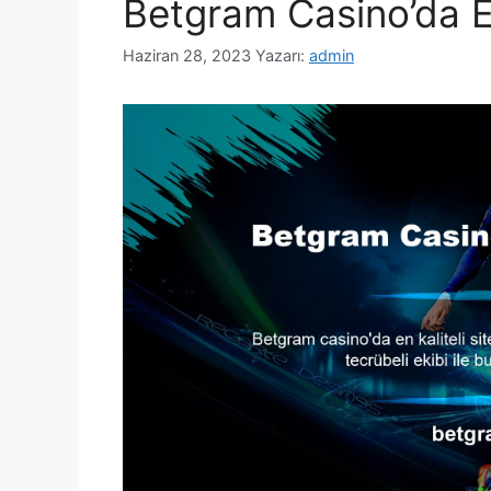
Betgram Casino’da En
Haziran 28, 2023
Yazarı:
admin