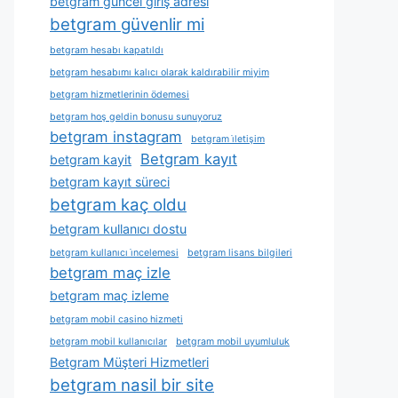
betgram güncel giriş adresi
betgram güvenlir mi
betgram hesabı kapatıldı
betgram hesabımı kalıcı olarak kaldırabilir miyim
betgram hizmetlerinin ödemesi
betgram hoş geldin bonusu sunuyoruz
betgram instagram
betgram i̇letişim
Betgram kayıt
betgram kayit
betgram kayıt süreci
betgram kaç oldu
betgram kullanıcı dostu
betgram kullanıcı i̇ncelemesi
betgram lisans bilgileri
betgram maç izle
betgram maç izleme
betgram mobil casino hizmeti
betgram mobil kullanıcılar
betgram mobil uyumluluk
Betgram Müşteri Hizmetleri
betgram nasil bir site