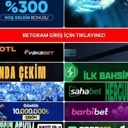
BETGRAM GİRİŞ İÇİN TIKLAYINIZ!