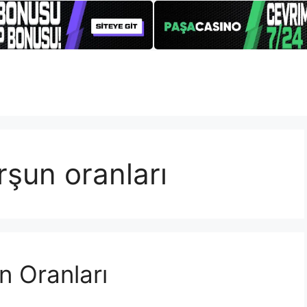
rşun oranları
n Oranları