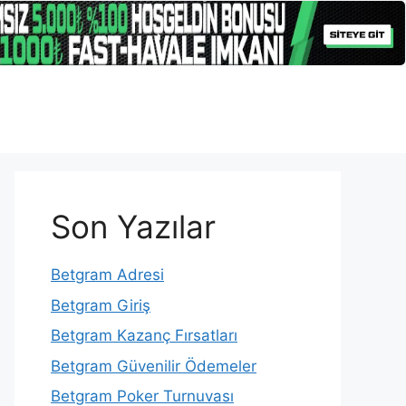
Son Yazılar
Betgram Adresi
Betgram Giriş
Betgram Kazanç Fırsatları
Betgram Güvenilir Ödemeler
Betgram Poker Turnuvası