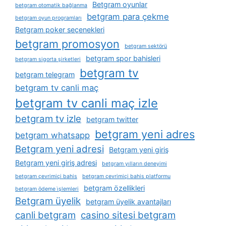
Betgram oyunlar
betgram otomatik bağlanma
betgram para çekme
betgram oyun programları
Betgram poker seçenekleri
betgram promosyon
betgram sektörü
betgram spor bahisleri
betgram sigorta şirketleri
betgram tv
betgram telegram
betgram tv canli maç
betgram tv canli maç izle
betgram tv izle
betgram twitter
betgram yeni adres
betgram whatsapp
Betgram yeni adresi
Betgram yeni giriş
Betgram yeni giriş adresi
betgram yılların deneyimi
betgram çevrimiçi bahis
betgram çevrimiçi bahis platformu
betgram özellikleri
betgram ödeme i̇şlemleri
Betgram üyelik
betgram üyelik avantajları
canli betgram
casino sitesi betgram