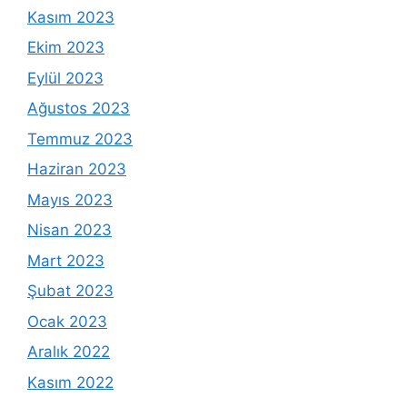
Kasım 2023
Ekim 2023
Eylül 2023
Ağustos 2023
Temmuz 2023
Haziran 2023
Mayıs 2023
Nisan 2023
Mart 2023
Şubat 2023
Ocak 2023
Aralık 2022
Kasım 2022