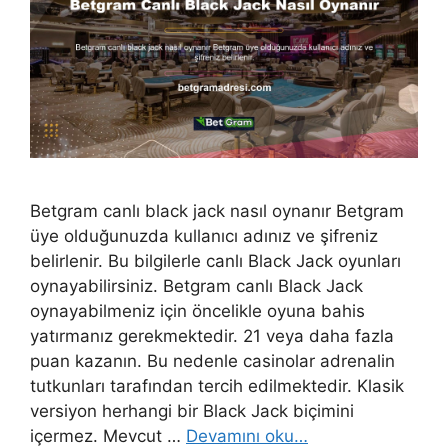
Betgram canlı black jack nasıl oynanır Betgram
üye olduğunuzda kullanıcı adınız ve şifreniz
belirlenir. Bu bilgilerle canlı Black Jack oyunları
oynayabilirsiniz. Betgram canlı Black Jack
oynayabilmeniz için öncelikle oyuna bahis
yatırmanız gerekmektedir. 21 veya daha fazla
puan kazanın. Bu nedenle casinolar adrenalin
tutkunları tarafından tercih edilmektedir. Klasik
versiyon herhangi bir Black Jack biçimini
içermez. Mevcut …
Devamını oku…