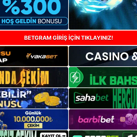
BETGRAM GİRİŞ İÇİN TIKLAYINIZ!