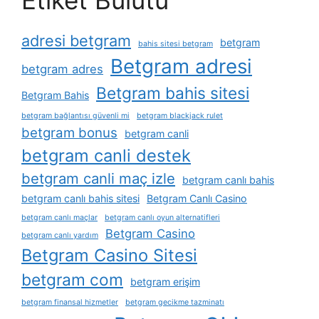
Etiket Bulutu
adresi betgram
betgram
bahis sitesi betgram
Betgram adresi
betgram adres
Betgram bahis sitesi
Betgram Bahis
betgram bağlantısı güvenli mi
betgram blackjack rulet
betgram bonus
betgram canli
betgram canli destek
betgram canli maç izle
betgram canlı bahis
betgram canlı bahis sitesi
Betgram Canlı Casino
betgram canlı maçlar
betgram canlı oyun alternatifleri
Betgram Casino
betgram canlı yardım
Betgram Casino Sitesi
betgram com
betgram erişim
betgram finansal hizmetler
betgram gecikme tazminatı