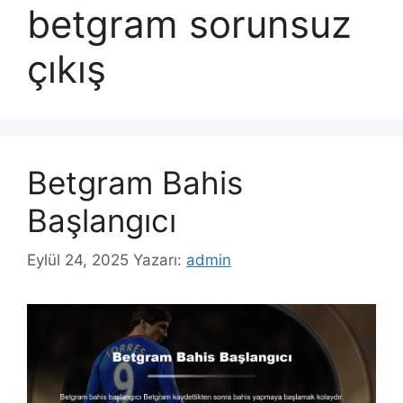
betgram sorunsuz
çıkış
Betgram Bahis
Başlangıcı
Eylül 24, 2025
Yazarı:
admin