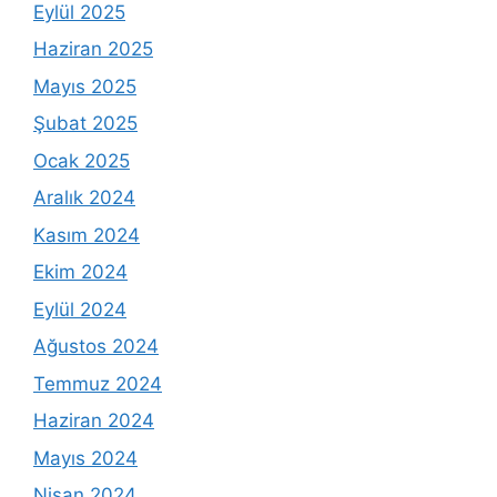
Eylül 2025
Haziran 2025
Mayıs 2025
Şubat 2025
Ocak 2025
Aralık 2024
Kasım 2024
Ekim 2024
Eylül 2024
Ağustos 2024
Temmuz 2024
Haziran 2024
Mayıs 2024
Nisan 2024