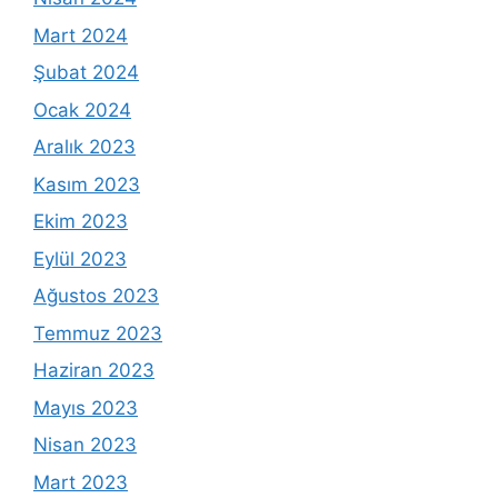
Mart 2024
Şubat 2024
Ocak 2024
Aralık 2023
Kasım 2023
Ekim 2023
Eylül 2023
Ağustos 2023
Temmuz 2023
Haziran 2023
Mayıs 2023
Nisan 2023
Mart 2023