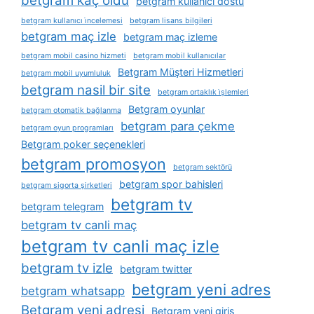
betgram kaç oldu
betgram kullanıcı dostu
betgram kullanıcı i̇ncelemesi
betgram lisans bilgileri
betgram maç izle
betgram maç izleme
betgram mobil casino hizmeti
betgram mobil kullanıcılar
Betgram Müşteri Hizmetleri
betgram mobil uyumluluk
betgram nasil bir site
betgram ortaklık i̇şlemleri
Betgram oyunlar
betgram otomatik bağlanma
betgram para çekme
betgram oyun programları
Betgram poker seçenekleri
betgram promosyon
betgram sektörü
betgram spor bahisleri
betgram sigorta şirketleri
betgram tv
betgram telegram
betgram tv canli maç
betgram tv canli maç izle
betgram tv izle
betgram twitter
betgram yeni adres
betgram whatsapp
Betgram yeni adresi
Betgram yeni giriş