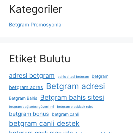
Kategoriler
Betgram Promosyonlar
Etiket Bulutu
adresi betgram
betgram
bahis sitesi betgram
Betgram adresi
betgram adres
Betgram bahis sitesi
Betgram Bahis
betgram bağlantısı güvenli mi
betgram blackjack rulet
betgram bonus
betgram canli
betgram canli destek
betgram canli maç izle