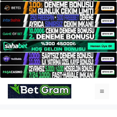
İçeriğe
atla
Menü