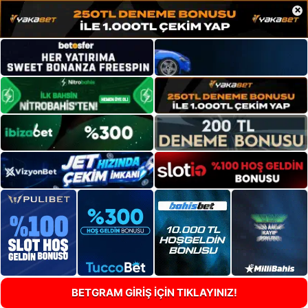
×
BETGRAM GİRİŞ İÇİN TIKLAYINIZ!