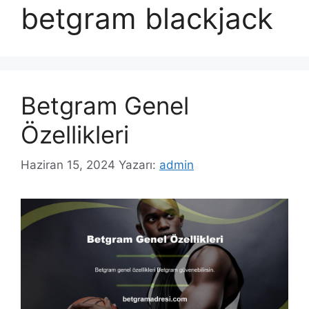
betgram blackjack
Betgram Genel
Özellikleri
Haziran 15, 2024
Yazarı:
admin