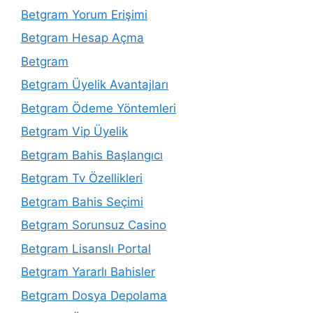
Betgram Yorum Erişimi
Betgram Hesap Açma
Betgram
Betgram Üyelik Avantajları
Betgram Ödeme Yöntemleri
Betgram Vip Üyelik
Betgram Bahis Başlangıcı
Betgram Tv Özellikleri
Betgram Bahis Seçimi
Betgram Sorunsuz Casino
Betgram Lisanslı Portal
Betgram Yararlı Bahisler
Betgram Dosya Depolama