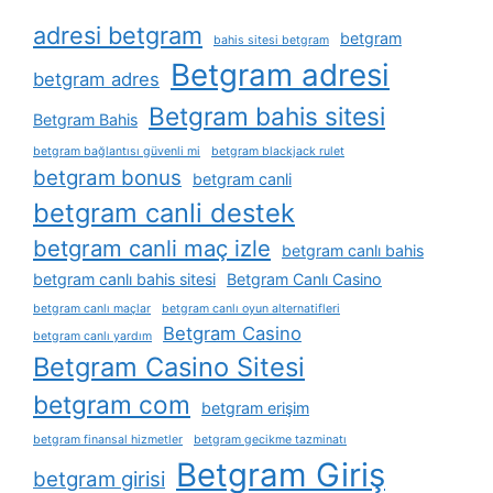
adresi betgram
betgram
bahis sitesi betgram
Betgram adresi
betgram adres
Betgram bahis sitesi
Betgram Bahis
betgram bağlantısı güvenli mi
betgram blackjack rulet
betgram bonus
betgram canli
betgram canli destek
betgram canli maç izle
betgram canlı bahis
betgram canlı bahis sitesi
Betgram Canlı Casino
betgram canlı maçlar
betgram canlı oyun alternatifleri
Betgram Casino
betgram canlı yardım
Betgram Casino Sitesi
betgram com
betgram erişim
betgram finansal hizmetler
betgram gecikme tazminatı
Betgram Giriş
betgram girisi