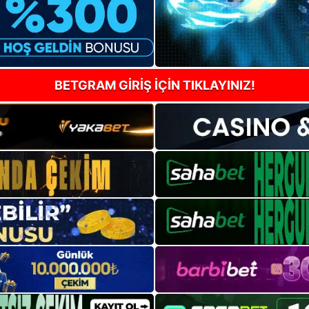
BETGRAM GİRİŞ İÇİN TIKLAYINIZ!