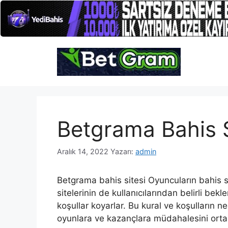
İçeriğe
atla
Betgrama Bahis S
Aralık 14, 2022
Yazarı:
admin
Betgrama bahis sitesi Oyuncuların bahis si
sitelerinin de kullanıcılarından belirli bekle
koşullar koyarlar. Bu kural ve koşulların n
oyunlara ve kazançlara müdahalesini orta