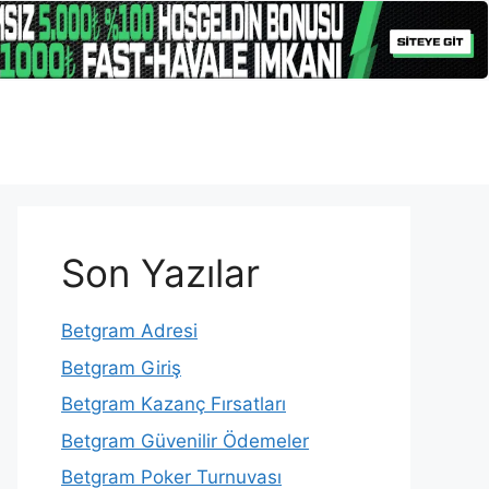
Son Yazılar
Betgram Adresi
Betgram Giriş
Betgram Kazanç Fırsatları
Betgram Güvenilir Ödemeler
Betgram Poker Turnuvası