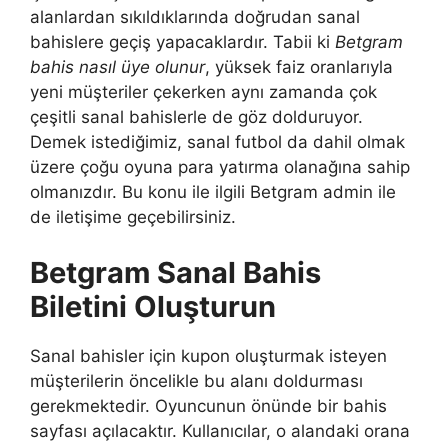
alanlardan sıkıldıklarında doğrudan sanal
bahislere geçiş yapacaklardır. Tabii ki
Betgram
bahis nasıl üye olunur
, yüksek faiz oranlarıyla
yeni müşteriler çekerken aynı zamanda çok
çeşitli sanal bahislerle de göz dolduruyor.
Demek istediğimiz, sanal futbol da dahil olmak
üzere çoğu oyuna para yatırma olanağına sahip
olmanızdır. Bu konu ile ilgili Betgram admin ile
de iletişime geçebilirsiniz.
Betgram Sanal Bahis
Biletini Oluşturun
Sanal bahisler için kupon oluşturmak isteyen
müşterilerin öncelikle bu alanı doldurması
gerekmektedir. Oyuncunun önünde bir bahis
sayfası açılacaktır. Kullanıcılar, o alandaki orana