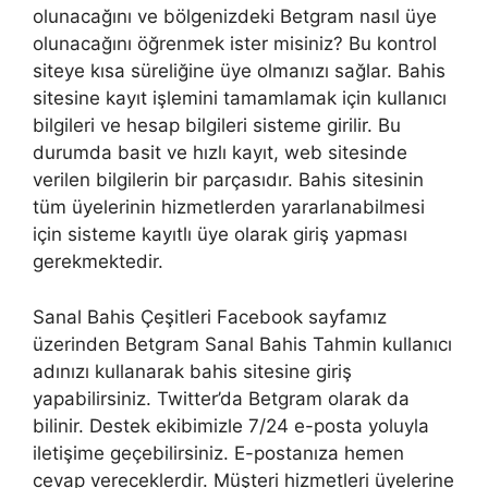
olunacağını ve bölgenizdeki Betgram nasıl üye
olunacağını öğrenmek ister misiniz? Bu kontrol
siteye kısa süreliğine üye olmanızı sağlar. Bahis
sitesine kayıt işlemini tamamlamak için kullanıcı
bilgileri ve hesap bilgileri sisteme girilir. Bu
durumda basit ve hızlı kayıt, web sitesinde
verilen bilgilerin bir parçasıdır. Bahis sitesinin
tüm üyelerinin hizmetlerden yararlanabilmesi
için sisteme kayıtlı üye olarak giriş yapması
gerekmektedir.
Sanal Bahis Çeşitleri Facebook sayfamız
üzerinden Betgram Sanal Bahis Tahmin kullanıcı
adınızı kullanarak bahis sitesine giriş
yapabilirsiniz. Twitter’da Betgram olarak da
bilinir. Destek ekibimizle 7/24 e-posta yoluyla
iletişime geçebilirsiniz. E-postanıza hemen
cevap vereceklerdir. Müşteri hizmetleri üyelerine