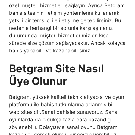
özel müşteri hizmetleri sağlayın. Ayrıca Betgram
bahis sitesinin iletişim yöntemlerini kullanarak
yetkili bir temsilci ile iletişime geçebilirsiniz. Bu
nedenle herhangi bir sorunla karşılaşmanız
durumunda müşteri hizmetlerimiz en kısa
sürede size çözüm sağlayacaktır. Ancak kolayca
bahis yapabilir ve kazanabilirsiniz.
Betgram Site Nasıl
Üye Olunur
Betgram, yüksek kaliteli teknik altyapısı ve oyun
platformu ile bahis tutkunlarına adanmış bir
web sitesidir.Sanal bahisler sunuyoruz. Sanal
oyunlarda da oldukça fazla para kazandığı
söylenebilir. Dolayısıyla sanal oyunu Betgram
kazanıyor dersek olumlu bir cevap verebiliriz.