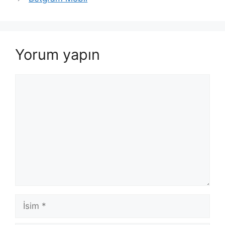
Yorum yapın
Yorum
İsim