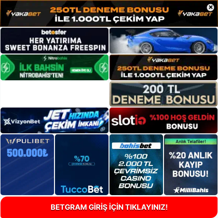
×
BETGRAM GİRİŞ İÇİN TIKLAYINIZ!