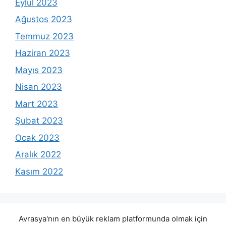
Eylül 2023
Ağustos 2023
Temmuz 2023
Haziran 2023
Mayıs 2023
Nisan 2023
Mart 2023
Şubat 2023
Ocak 2023
Aralık 2022
Kasım 2022
Avrasya'nın en büyük reklam platformunda olmak için