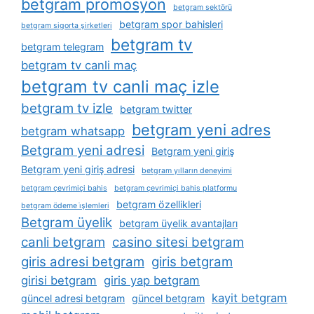
betgram promosyon
betgram sektörü
betgram spor bahisleri
betgram sigorta şirketleri
betgram tv
betgram telegram
betgram tv canli maç
betgram tv canli maç izle
betgram tv izle
betgram twitter
betgram yeni adres
betgram whatsapp
Betgram yeni adresi
Betgram yeni giriş
Betgram yeni giriş adresi
betgram yılların deneyimi
betgram çevrimiçi bahis
betgram çevrimiçi bahis platformu
betgram özellikleri
betgram ödeme i̇şlemleri
Betgram üyelik
betgram üyelik avantajları
canli betgram
casino sitesi betgram
giris adresi betgram
giris betgram
girisi betgram
giris yap betgram
kayit betgram
güncel adresi betgram
güncel betgram