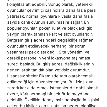
kolaylıkla alt edebilir. Sonuç olarak, yetenekli
oyuncular çevrimiçi casinolara daha fazla para
yatırarak, normal oyunlara kıyasla daha fazla
sayıda canlı oyunun sunulmasını sağlar. En
popüler oyunlar, poker, rulet ve blackjack gibi
yaygın olarak tanınan kart ve slot oyunlarıdır.
Betgram giriş adresindeki değişikliğe rağmen
oyuncuları etkileyecek herhangi bir sorun
yaşanması pek olası değil. Site yönetimi ve
gerekli personelin yeni lokasyona taşınması
süreci başladı. Bu giriş adresi değişikliklerinin
nedeni artık tanıdık olan yetkisiz durumdur.
Lisanssız siteler ülkemizde tam olarak temsil
edilmediği için düzenlenemiyor. Bu, izinsiz ve
zararlı kar elde etmek isteyenler de dahil olmak
üzere, kârlı herhangi bir sektörde meydana
gelebilir. Özellikle deneyimsiz bahisçilerin ilgisini
çeken bu kişiler, can sıkıntısına neden olabiliyor.