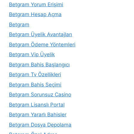
Betgram Yorum Erişimi
Betgram Hesap Açma
Betgram
Betgram Üyelik Avantajları
Betgram Ödeme Yöntemleri
Betgram Vip Üyelik
Betgram Bahis Başlangıcı
Betgram Tv Özellikleri
Betgram Bahis Seçimi
Betgram Sorunsuz Casino
Betgram Lisanslı Portal
Betgram Yararlı Bahisler
Betgram Dosya Depolama