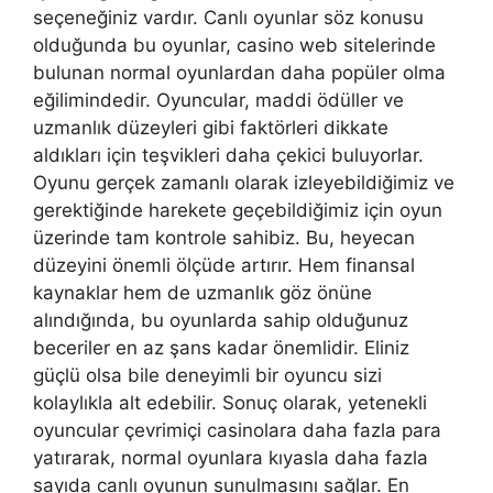
seçeneğiniz vardır. Canlı oyunlar söz konusu
olduğunda bu oyunlar, casino web sitelerinde
bulunan normal oyunlardan daha popüler olma
eğilimindedir. Oyuncular, maddi ödüller ve
uzmanlık düzeyleri gibi faktörleri dikkate
aldıkları için teşvikleri daha çekici buluyorlar.
Oyunu gerçek zamanlı olarak izleyebildiğimiz ve
gerektiğinde harekete geçebildiğimiz için oyun
üzerinde tam kontrole sahibiz. Bu, heyecan
düzeyini önemli ölçüde artırır. Hem finansal
kaynaklar hem de uzmanlık göz önüne
alındığında, bu oyunlarda sahip olduğunuz
beceriler en az şans kadar önemlidir. Eliniz
güçlü olsa bile deneyimli bir oyuncu sizi
kolaylıkla alt edebilir. Sonuç olarak, yetenekli
oyuncular çevrimiçi casinolara daha fazla para
yatırarak, normal oyunlara kıyasla daha fazla
sayıda canlı oyunun sunulmasını sağlar. En