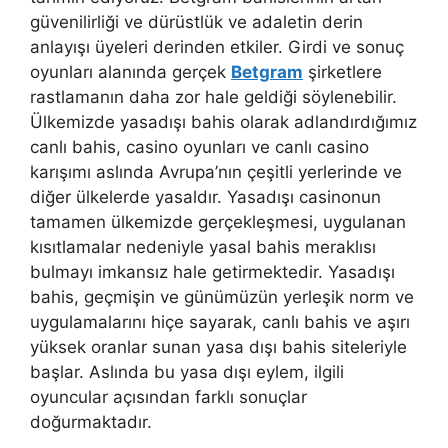
güvenilirliği ve dürüstlük ve adaletin derin
anlayışı üyeleri derinden etkiler. Girdi ve sonuç
oyunları alanında gerçek
Betgram
şirketlere
rastlamanın daha zor hale geldiği söylenebilir.
Ülkemizde yasadışı bahis olarak adlandırdığımız
canlı bahis, casino oyunları ve canlı casino
karışımı aslında Avrupa’nın çeşitli yerlerinde ve
diğer ülkelerde yasaldır. Yasadışı casinonun
tamamen ülkemizde gerçekleşmesi, uygulanan
kısıtlamalar nedeniyle yasal bahis meraklısı
bulmayı imkansız hale getirmektedir. Yasadışı
bahis, geçmişin ve günümüzün yerleşik norm ve
uygulamalarını hiçe sayarak, canlı bahis ve aşırı
yüksek oranlar sunan yasa dışı bahis siteleriyle
başlar. Aslında bu yasa dışı eylem, ilgili
oyuncular açısından farklı sonuçlar
doğurmaktadır.