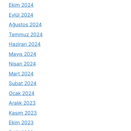
Ekim 2024
Eylül 2024
Ağustos 2024
Temmuz 2024
Haziran 2024
Mayıs 2024
Nisan 2024
Mart 2024
Şubat 2024
Ocak 2024
Aralık 2023
Kasım 2023
Ekim 2023