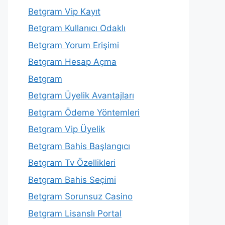
Betgram Vip Kayıt
Betgram Kullanıcı Odaklı
Betgram Yorum Erişimi
Betgram Hesap Açma
Betgram
Betgram Üyelik Avantajları
Betgram Ödeme Yöntemleri
Betgram Vip Üyelik
Betgram Bahis Başlangıcı
Betgram Tv Özellikleri
Betgram Bahis Seçimi
Betgram Sorunsuz Casino
Betgram Lisanslı Portal