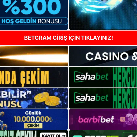
BETGRAM GİRİŞ İÇİN TIKLAYINIZ!