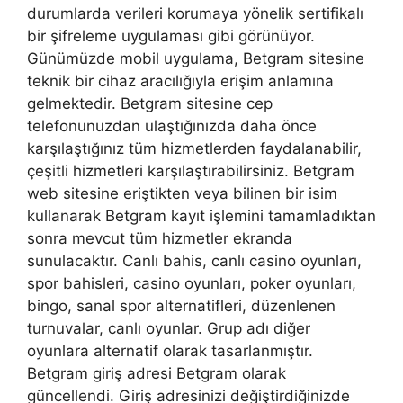
durumlarda verileri korumaya yönelik sertifikalı
bir şifreleme uygulaması gibi görünüyor.
Günümüzde mobil uygulama, Betgram sitesine
teknik bir cihaz aracılığıyla erişim anlamına
gelmektedir. Betgram sitesine cep
telefonunuzdan ulaştığınızda daha önce
karşılaştığınız tüm hizmetlerden faydalanabilir,
çeşitli hizmetleri karşılaştırabilirsiniz. Betgram
web sitesine eriştikten veya bilinen bir isim
kullanarak Betgram kayıt işlemini tamamladıktan
sonra mevcut tüm hizmetler ekranda
sunulacaktır. Canlı bahis, canlı casino oyunları,
spor bahisleri, casino oyunları, poker oyunları,
bingo, sanal spor alternatifleri, düzenlenen
turnuvalar, canlı oyunlar. Grup adı diğer
oyunlara alternatif olarak tasarlanmıştır.
Betgram giriş adresi Betgram olarak
güncellendi. Giriş adresinizi değiştirdiğinizde