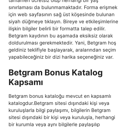
tamamen ücretsiz olup herhangi bir yaş
sınırlaması da bulunmamaktadır. Forma erişmek
için web sayfasının sağ üst köşesinde bulunan
siyah düğmeye tıklayın. Bireye ve etkileşimlerine
ilişkin bilgiler belirli bir formatta talep edilir.
Betgram kaydının bu aşamada eksiksiz olarak
doldurulması gerekmektedir. Yani, Betgram hoş
geldiniz teklifiyle başlayarak, aralarından seçim
yapabileceğiniz bir dizi harika seçeneğiniz var.
Betgram Bonus Katalog
Kapsamı
Betgram bonus kataloğu mevcut en kapsamlı
katalogdur.Betgram sitesi dışındaki kişi veya
kuruluşlarla bilgi paylaşımı, bilgilerin Betgram
sitesi dışındaki bir kişi veya kuruluşla, herhangi
bir kurumla veya aynı bilgilerle paylaşılıp