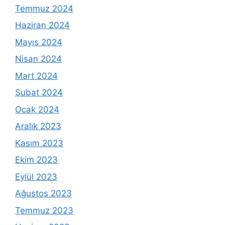
Temmuz 2024
Haziran 2024
Mayıs 2024
Nisan 2024
Mart 2024
Şubat 2024
Ocak 2024
Aralık 2023
Kasım 2023
Ekim 2023
Eylül 2023
Ağustos 2023
Temmuz 2023