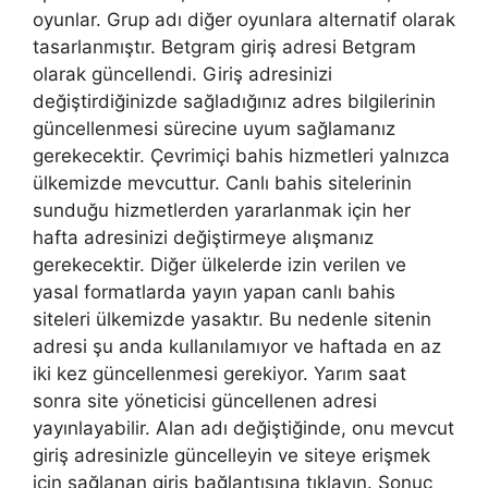
oyunlar. Grup adı diğer oyunlara alternatif olarak
tasarlanmıştır. Betgram giriş adresi Betgram
olarak güncellendi. Giriş adresinizi
değiştirdiğinizde sağladığınız adres bilgilerinin
güncellenmesi sürecine uyum sağlamanız
gerekecektir. Çevrimiçi bahis hizmetleri yalnızca
ülkemizde mevcuttur. Canlı bahis sitelerinin
sunduğu hizmetlerden yararlanmak için her
hafta adresinizi değiştirmeye alışmanız
gerekecektir. Diğer ülkelerde izin verilen ve
yasal formatlarda yayın yapan canlı bahis
siteleri ülkemizde yasaktır. Bu nedenle sitenin
adresi şu anda kullanılamıyor ve haftada en az
iki kez güncellenmesi gerekiyor. Yarım saat
sonra site yöneticisi güncellenen adresi
yayınlayabilir. Alan adı değiştiğinde, onu mevcut
giriş adresinizle güncelleyin ve siteye erişmek
için sağlanan giriş bağlantısına tıklayın. Sonuç