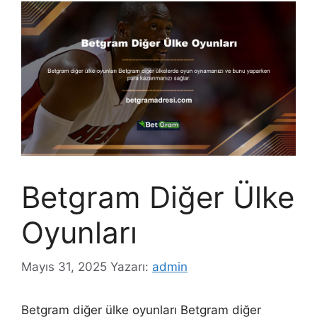
Betgram Diğer Ülke
Oyunları
Mayıs 31, 2025
Yazarı:
admin
Betgram diğer ülke oyunları Betgram diğer