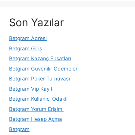
Son Yazılar
Betgram Adresi
Betgram Giriş
Betgram Kazanç Fırsatları
Betgram Güvenilir Ödemeler
Betgram Poker Turnuvası
Betgram Vip Kayıt
Betgram Kullanıcı Odaklı
Betgram Yorum Erişimi
Betgram Hesap Açma
Betgram