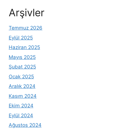
Arşivler
Temmuz 2026
Eylül 2025
Haziran 2025
Mayıs 2025
Şubat 2025
Ocak 2025
Aralık 2024
Kasım 2024
Ekim 2024
Eylül 2024
Ağustos 2024