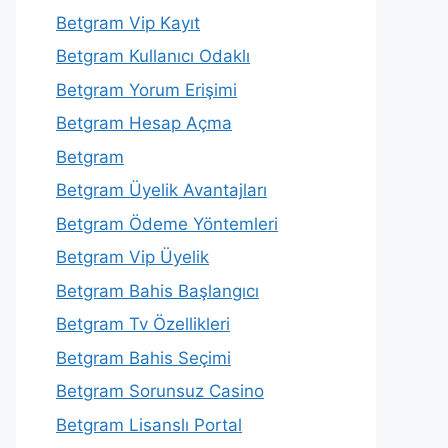
Betgram Vip Kayıt
Betgram Kullanıcı Odaklı
Betgram Yorum Erişimi
Betgram Hesap Açma
Betgram
Betgram Üyelik Avantajları
Betgram Ödeme Yöntemleri
Betgram Vip Üyelik
Betgram Bahis Başlangıcı
Betgram Tv Özellikleri
Betgram Bahis Seçimi
Betgram Sorunsuz Casino
Betgram Lisanslı Portal