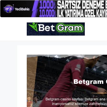
İçeriğe
atla