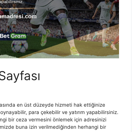
Sayfası
sında en üst düzeyde hizmeti hak ettiğinize
nayabilir, para çekebilir ve yatırım yapabilirsiniz.
angi bir ceza vermesini önlemek için adresinizi
mizde buna izin verilmediğinden herhangi bir