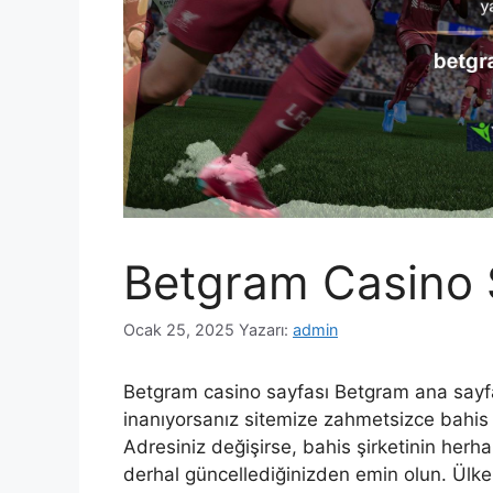
Betgram Casino 
Ocak 25, 2025
Yazarı:
admin
Betgram casino sayfası Betgram ana sayfa
inanıyorsanız sitemize zahmetsizce bahis oy
Adresiniz değişirse, bahis şirketinin herh
derhal güncellediğinizden emin olun. Ülke