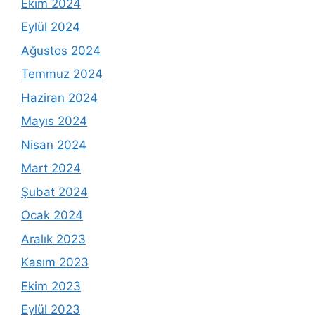
Ekim 2024
Eylül 2024
Ağustos 2024
Temmuz 2024
Haziran 2024
Mayıs 2024
Nisan 2024
Mart 2024
Şubat 2024
Ocak 2024
Aralık 2023
Kasım 2023
Ekim 2023
Eylül 2023