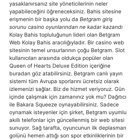
yasaklanırsanız site yöneticilerinin neler
yapabileceğini öğreneceksiniz. Bahis sitesine
erişmenin bir başka yolu da
Betgram giriş
sorunu casino oyunlarından ne kadar kazandı
Kolay Bahis topluluğunun lideri olan Betgram
Web Kolay Bahis aracılığıyladır. Bir casino web
sitesinin temel unsurlarının çoğu Betgram. Slot
kullanıcıları arasında oldukça popüler olan
Queen of Hearts Deluxe Edition içeriğine
buradan göz atabilirsiniz. Betgram canlı yayın
sistemi tüm Avrupa sporlarını ücretsiz olarak
izlemenizi sağlar. Biz de hizmet veriyoruz. Gün
içinde çalışmak için zamanınız yok mu? Dağıtıcı
ile Bakara Squeeze oynayabilirsiniz. Sadece
oynamak isteyenler için şirket, Betgram uyumlu
akıllı telefonlar için güncellenmiş bir web sitesi
sunuyor. Sağ tarafta, oyuncunun ilk deplasman
golünü hemen attığı son spor etkinliklerinin bir