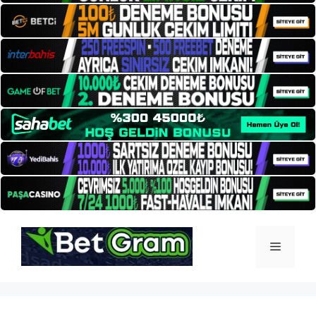
İçeriğe
atla
Menü