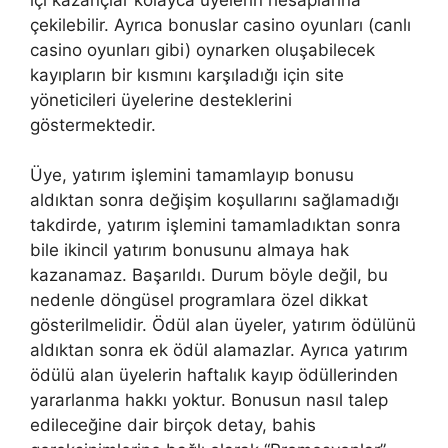
çekilebilir. Ayrıca bonuslar casino oyunları (canlı
casino oyunları gibi) oynarken oluşabilecek
kayıpların bir kısmını karşıladığı için site
yöneticileri üyelerine desteklerini
göstermektedir.
Üye, yatırım işlemini tamamlayıp bonusu
aldıktan sonra değişim koşullarını sağlamadığı
takdirde, yatırım işlemini tamamladıktan sonra
bile ikincil yatırım bonusunu almaya hak
kazanamaz. Başarıldı. Durum böyle değil, bu
nedenle döngüsel programlara özel dikkat
gösterilmelidir. Ödül alan üyeler, yatırım ödülünü
aldıktan sonra ek ödül alamazlar. Ayrıca yatırım
ödülü alan üyelerin haftalık kayıp ödüllerinden
yararlanma hakkı yoktur. Bonusun nasıl talep
edileceğine dair birçok detay, bahis