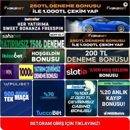
×
BETGRAM GİRİŞ İÇİN TIKLAYINIZ!