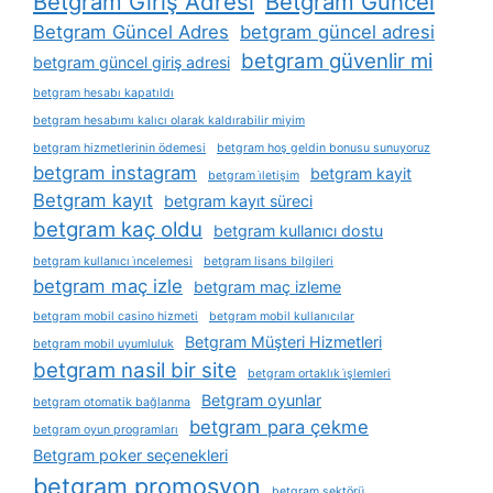
Betgram Giriş Adresi
Betgram Güncel
Betgram Güncel Adres
betgram güncel adresi
betgram güvenlir mi
betgram güncel giriş adresi
betgram hesabı kapatıldı
betgram hesabımı kalıcı olarak kaldırabilir miyim
betgram hizmetlerinin ödemesi
betgram hoş geldin bonusu sunuyoruz
betgram instagram
betgram kayit
betgram i̇letişim
Betgram kayıt
betgram kayıt süreci
betgram kaç oldu
betgram kullanıcı dostu
betgram kullanıcı i̇ncelemesi
betgram lisans bilgileri
betgram maç izle
betgram maç izleme
betgram mobil casino hizmeti
betgram mobil kullanıcılar
Betgram Müşteri Hizmetleri
betgram mobil uyumluluk
betgram nasil bir site
betgram ortaklık i̇şlemleri
Betgram oyunlar
betgram otomatik bağlanma
betgram para çekme
betgram oyun programları
Betgram poker seçenekleri
betgram promosyon
betgram sektörü