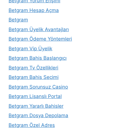
Betgram Yorum Erişimi
Betgram Hesap Açma
Betgram
Betgram Üyelik Avantajları
Betgram Ödeme Yöntemleri
Betgram Vip Üyelik
Betgram Bahis Başlangıcı
Betgram Tv Özellikleri
Betgram Bahis Seçimi
Betgram Sorunsuz Casino
Betgram Lisanslı Portal
Betgram Yararlı Bahisler
Betgram Dosya Depolama
Betgram Özel Adres