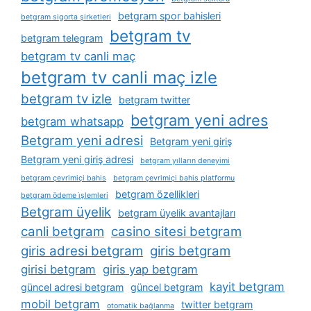
betgram spor bahisleri
betgram sigorta şirketleri
betgram tv
betgram telegram
betgram tv canli maç
betgram tv canli maç izle
betgram tv izle
betgram twitter
betgram yeni adres
betgram whatsapp
Betgram yeni adresi
Betgram yeni giriş
Betgram yeni giriş adresi
betgram yılların deneyimi
betgram çevrimiçi bahis
betgram çevrimiçi bahis platformu
betgram özellikleri
betgram ödeme i̇şlemleri
Betgram üyelik
betgram üyelik avantajları
canli betgram
casino sitesi betgram
giris adresi betgram
giris betgram
girisi betgram
giris yap betgram
kayit betgram
güncel adresi betgram
güncel betgram
mobil betgram
twitter betgram
otomatik bağlanma