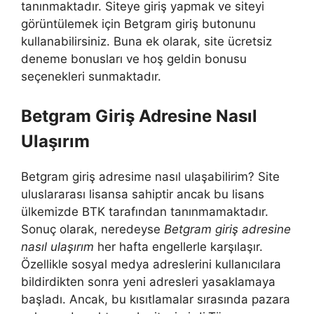
tanınmaktadır. Siteye giriş yapmak ve siteyi
görüntülemek için Betgram giriş butonunu
kullanabilirsiniz. Buna ek olarak, site ücretsiz
deneme bonusları ve hoş geldin bonusu
seçenekleri sunmaktadır.
Betgram Giriş Adresine Nasıl
Ulaşırım
Betgram giriş adresime nasıl ulaşabilirim? Site
uluslararası lisansa sahiptir ancak bu lisans
ülkemizde BTK tarafından tanınmamaktadır.
Sonuç olarak, neredeyse
Betgram giriş adresine
nasıl ulaşırım
her hafta engellerle karşılaşır.
Özellikle sosyal medya adreslerini kullanıcılara
bildirdikten sonra yeni adresleri yasaklamaya
başladı. Ancak, bu kısıtlamalar sırasında pazara