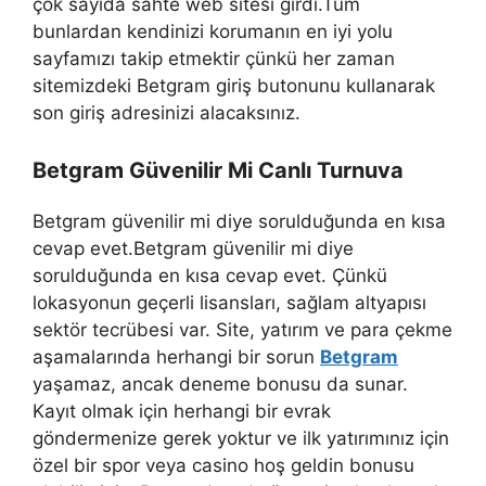
çok sayıda sahte web sitesi girdi.Tüm
bunlardan kendinizi korumanın en iyi yolu
sayfamızı takip etmektir çünkü her zaman
sitemizdeki Betgram giriş butonunu kullanarak
son giriş adresinizi alacaksınız.
Betgram Güvenilir Mi Canlı Turnuva
Betgram güvenilir mi diye sorulduğunda en kısa
cevap evet.Betgram güvenilir mi diye
sorulduğunda en kısa cevap evet. Çünkü
lokasyonun geçerli lisansları, sağlam altyapısı
sektör tecrübesi var. Site, yatırım ve para çekme
aşamalarında herhangi bir sorun
Betgram
yaşamaz, ancak deneme bonusu da sunar.
Kayıt olmak için herhangi bir evrak
göndermenize gerek yoktur ve ilk yatırımınız için
özel bir spor veya casino hoş geldin bonusu