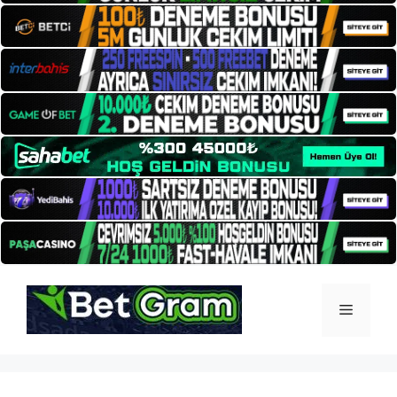
İçeriğe
atla
Menü