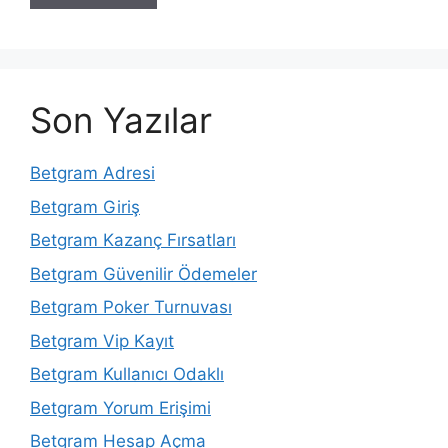
Son Yazılar
Betgram Adresi
Betgram Giriş
Betgram Kazanç Fırsatları
Betgram Güvenilir Ödemeler
Betgram Poker Turnuvası
Betgram Vip Kayıt
Betgram Kullanıcı Odaklı
Betgram Yorum Erişimi
Betgram Hesap Açma