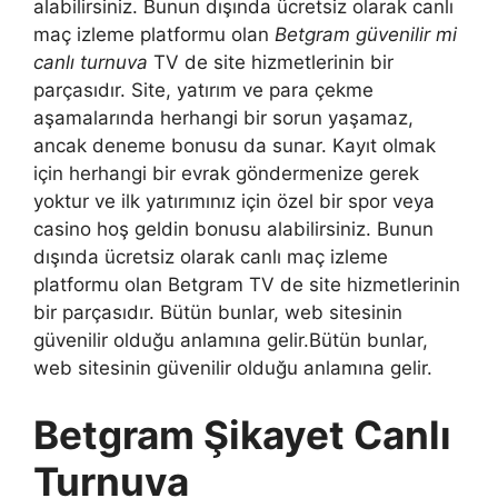
alabilirsiniz. Bunun dışında ücretsiz olarak canlı
maç izleme platformu olan
Betgram güvenilir mi
canlı turnuva
TV de site hizmetlerinin bir
parçasıdır. Site, yatırım ve para çekme
aşamalarında herhangi bir sorun yaşamaz,
ancak deneme bonusu da sunar. Kayıt olmak
için herhangi bir evrak göndermenize gerek
yoktur ve ilk yatırımınız için özel bir spor veya
casino hoş geldin bonusu alabilirsiniz. Bunun
dışında ücretsiz olarak canlı maç izleme
platformu olan Betgram TV de site hizmetlerinin
bir parçasıdır. Bütün bunlar, web sitesinin
güvenilir olduğu anlamına gelir.Bütün bunlar,
web sitesinin güvenilir olduğu anlamına gelir.
Betgram Şikayet Canlı
Turnuva