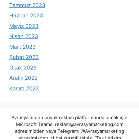
Temmuz 2023
Haziran 2023
Mayıs 2023
Nisan 2023
Mart 2023
Şubat 2023
Ocak 2023
Aralık 2022
Kasım 2022
Avrasya'nın en büyük reklam platformunda olmak için
Microsoft Teams:
reklam@avrasyamarketing.com
adresimizden veya Telegram: @Avrasyamarketing
adresimizden irtibat kurabilirsiniz. (Tek iletişim