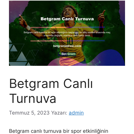
Betgram Canlı
Turnuva
Temmuz 5, 2023
Yazarı:
admin
Betgram canlı turnuva bir spor etkinliğinin