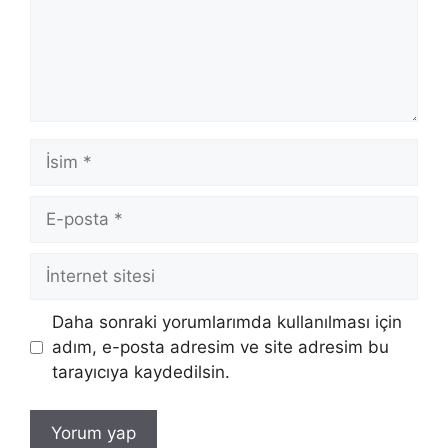
İsim
E-
posta
İnternet
sitesi
Daha sonraki yorumlarımda kullanılması için
adım, e-posta adresim ve site adresim bu
tarayıcıya kaydedilsin.