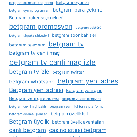
Betgram oyunlar
betgram otomatik bağlanma
betgram para çekme
betgram oyun programları
Betgram poker seçenekleri
betgram promosyon
betgram sektörü
betgram spor bahisleri
betgram sigorta şirketleri
betgram tv
betgram telegram
betgram tv canli maç
betgram tv canli maç izle
betgram tv izle
betgram twitter
betgram yeni adres
betgram whatsapp
Betgram yeni adresi
Betgram yeni giriş
Betgram yeni giriş adresi
betgram yılların deneyimi
betgram çevrimiçi bahis
betgram çevrimiçi bahis platformu
betgram özellikleri
betgram ödeme i̇şlemleri
Betgram üyelik
betgram üyelik avantajları
canli betgram
casino sitesi betgram