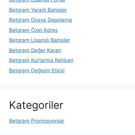
Betgram Yararlı Bahisler
Betgram Dosya Depolama
Betgram Özel Adres
Betgram Lisanslı Bahisler
Betgram Değer Kararı
Betgram Kurtarma Rehberi
Betgram Değişim Etkisi
Kategoriler
Betgram Promosyonlar