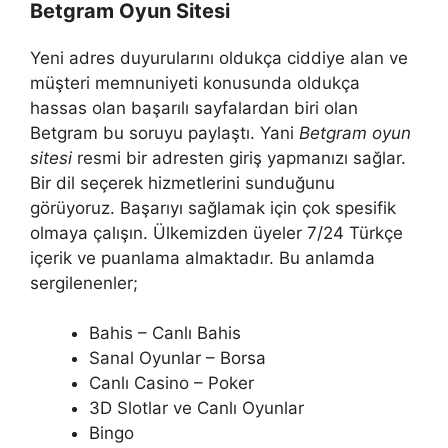
Betgram Oyun Sitesi
Yeni adres duyurularını oldukça ciddiye alan ve
müşteri memnuniyeti konusunda oldukça
hassas olan başarılı sayfalardan biri olan
Betgram bu soruyu paylaştı. Yani
Betgram oyun
sitesi
resmi bir adresten giriş yapmanızı sağlar.
Bir dil seçerek hizmetlerini sunduğunu
görüyoruz. Başarıyı sağlamak için çok spesifik
olmaya çalışın. Ülkemizden üyeler 7/24 Türkçe
içerik ve puanlama almaktadır. Bu anlamda
sergilenenler;
Bahis – Canlı Bahis
Sanal Oyunlar – Borsa
Canlı Casino – Poker
3D Slotlar ve Canlı Oyunlar
Bingo