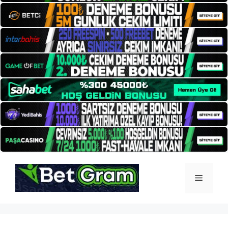
İçeriğe
atla
Menü