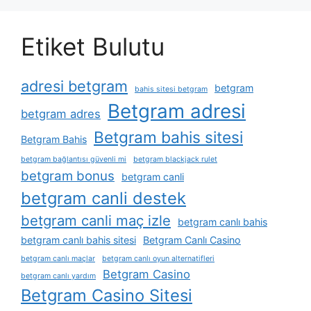
Etiket Bulutu
adresi betgram
betgram
bahis sitesi betgram
Betgram adresi
betgram adres
Betgram bahis sitesi
Betgram Bahis
betgram bağlantısı güvenli mi
betgram blackjack rulet
betgram bonus
betgram canli
betgram canli destek
betgram canli maç izle
betgram canlı bahis
betgram canlı bahis sitesi
Betgram Canlı Casino
betgram canlı maçlar
betgram canlı oyun alternatifleri
Betgram Casino
betgram canlı yardım
Betgram Casino Sitesi