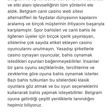
ve etki alanı işlevselliğinin tüm yönlerini ele
aldık.
Betgram canlı casino web sitesi
alternatifleri ile faydalar dünyasının kapılarını
aralamış ve birçok müşterinin ihtiyacını başarıyla
karşılamıştır. Spor bahisleri ve canlı bahis ile
ilgilenen üyeler için birçok içerik yayınlayan,
sitelerine çok sayıda etiket ekleyen casino
oyuncularını unutmayın. Yasadışı şirketlerle
casino oynayan oyuncular, bahis oynamak
istedikleri oyunları beğenmeyebilirler. İnsanlar
bir şans oyunu seçtiklerinde, tercihlerine ve
zevklerine göre oyuna bahis oynamak isterler.
Bazı bahis tutkunları bu sitelerdeki klasik
oyunlara göz atmak ve bu oyun seçeneklerini
kullanarak bahis yapmak isteyebilirler. Betgram
oyuna getirdiği çeşitli yeniliklerle tanındığını
hepimiz biliyoruz.