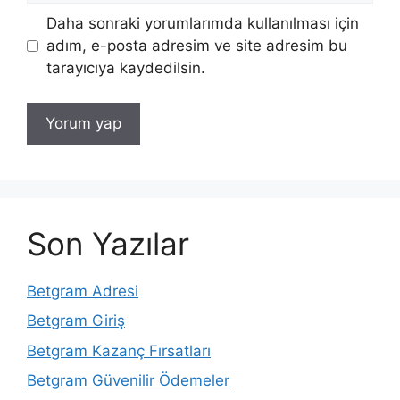
Daha sonraki yorumlarımda kullanılması için
adım, e-posta adresim ve site adresim bu
tarayıcıya kaydedilsin.
Son Yazılar
Betgram Adresi
Betgram Giriş
Betgram Kazanç Fırsatları
Betgram Güvenilir Ödemeler