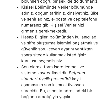
bölümleri doğru bir şekilde doldurmanız,
Kişisel Bölümünde Veriler bölümünde
adınız, doğum tarihiniz, cinsiyetiniz, ülke
ve şehir adınız, e-posta ve cep telefonu
numaranız gibi Kişisel Verilerinizi
girmeniz gerekmektedir.
Hesap Bilgileri bölümünden kullanıcı adı
ve şifre oluşturma işlemini başlatmalı ve
güvenlik soru-cevap ayarını yaptıktan
sonra sitede kullanmak istediğiniz
kuruluşu seçmelisiniz.
Son olarak, form işaretlenmeli ve
sisteme kaydedilmelidir.
Betgram
standart üyelik prosedürü
kayıt
aşamasının son kısmı aktivasyon
sürecidir. Bu, e-posta adresindeki bir
bağlantı aracılığıyla yapılır.