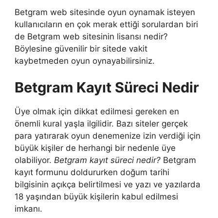
Betgram web sitesinde oyun oynamak isteyen
kullanıcıların en çok merak ettiği sorulardan biri
de Betgram web sitesinin lisansı nedir?
Böylesine güvenilir bir sitede vakit
kaybetmeden oyun oynayabilirsiniz.
Betgram Kayıt Süreci Nedir
Üye olmak için dikkat edilmesi gereken en
önemli kural yaşla ilgilidir. Bazı siteler gerçek
para yatırarak oyun denemenize izin verdiği için
büyük kişiler de herhangi bir nedenle üye
olabiliyor.
Betgram kayıt süreci nedir?
Betgram
kayıt formunu doldururken doğum tarihi
bilgisinin açıkça belirtilmesi ve yazı ve yazılarda
18 yaşından büyük kişilerin kabul edilmesi
imkanı.