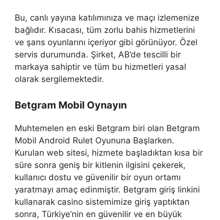
Bu, canlı yayına katılımınıza ve maçı izlemenize
bağlıdır. Kısacası, tüm zorlu bahis hizmetlerini
ve şans oyunlarını içeriyor gibi görünüyor. Özel
servis durumunda. Şirket, AB’de tescilli bir
markaya sahiptir ve tüm bu hizmetleri yasal
olarak sergilemektedir.
Betgram Mobil Oynayın
Muhtemelen en eski Betgram biri olan Betgram
Mobil Android Rulet Oyununa Başlarken.
Kurulan web sitesi, hizmete başladıktan kısa bir
süre sonra geniş bir kitlenin ilgisini çekerek,
kullanıcı dostu ve güvenilir bir oyun ortamı
yaratmayı amaç edinmiştir. Betgram giriş linkini
kullanarak casino sistemimize giriş yaptıktan
sonra, Türkiye’nin en güvenilir ve en büyük