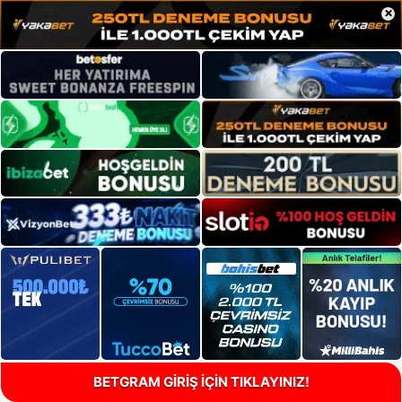
×
BETGRAM GİRİŞ İÇİN TIKLAYINIZ!