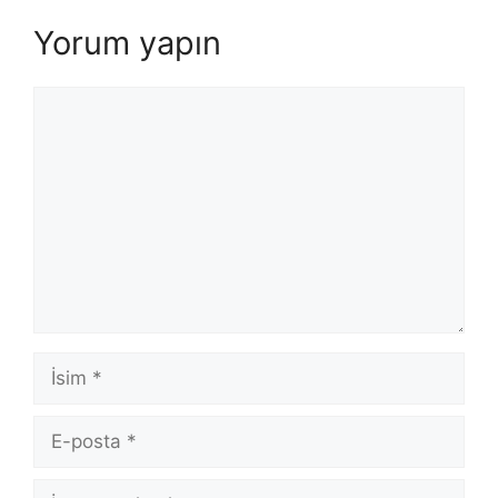
Yorum yapın
Yorum
İsim
E-
posta
İnternet