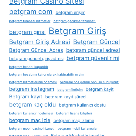
Betgram Casino Sitesi
betgram com
betgram erişim
betgram finansal hizmetler
betgram gecikme tazminatı
Betgram Giriş
betgram girisi
Betgram Giriş Adresi
Betgram Güncel
Betgram Güncel Adres
betgram güncel adresi
betgram güvenlir mi
betgram güncel giriş adresi
betgram hesabı kapatıldı
betgram hesabımı kalıcı olarak kaldırabilir miyim
betgram hizmetlerinin ödemesi
betgram hoş geldin bonusu sunuyoruz
betgram instagram
betgram kayit
betgram i̇letişim
Betgram kayıt
betgram kayıt süreci
betgram kaç oldu
betgram kullanıcı dostu
betgram kullanıcı i̇ncelemesi
betgram lisans bilgileri
betgram maç izle
betgram maç izleme
betgram mobil casino hizmeti
betgram mobil kullanıcılar
Betgram Müşteri Hizmetleri