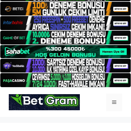
İçeriğe
atla
Menü