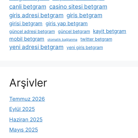
canli betgram
casino sitesi betgram
giris adresi betgram
giris betgram
girisi betgram
giris yap betgram
kayit betgram
güncel adresi betgram
güncel betgram
mobil betgram
twitter betgram
otomatik bağlanma
yeni adresi betgram
yeni giris betgram
Arşivler
Temmuz 2026
Eylül 2025
Haziran 2025
Mayıs 2025