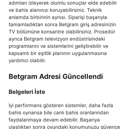
adımları izleyerek olumlu sonuçlar elde edebilir
ve bahis alanınızı koruyabilirsiniz. Teknik
anlamda birbirinin aynısı. Siparişi başarıyla
tamamladıktan sonra Betgram giriş adresinizin
TV bölümüne konsantre olabilirsiniz. Prosedür
ayrıca Betgram televizyon endüstrisindeki
programlarını ve sistemlerini geliştirebilir ve
kapsamlı bir eşitlik planının uygulanmasına
yardımcı olabilir.
Betgram Adresi Güncellendi
Belgeleri İste
İyi performans gösteren sistemler, daha fazla
bahis oynansa bile canlı bahis oranlarından
faydalanmaya devam edebilir. Başarıya
ulaştıktan sonra oyundaki konumunuzu güvence