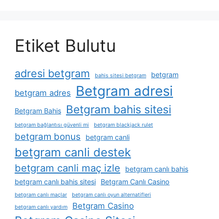
Etiket Bulutu
adresi betgram
betgram
bahis sitesi betgram
Betgram adresi
betgram adres
Betgram bahis sitesi
Betgram Bahis
betgram bağlantısı güvenli mi
betgram blackjack rulet
betgram bonus
betgram canli
betgram canli destek
betgram canli maç izle
betgram canlı bahis
betgram canlı bahis sitesi
Betgram Canlı Casino
betgram canlı maçlar
betgram canlı oyun alternatifleri
Betgram Casino
betgram canlı yardım