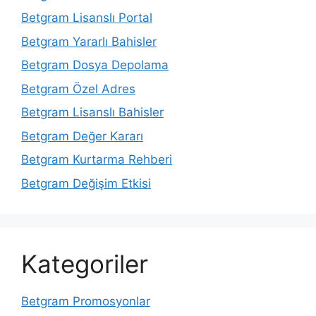
Betgram Lisanslı Portal
Betgram Yararlı Bahisler
Betgram Dosya Depolama
Betgram Özel Adres
Betgram Lisanslı Bahisler
Betgram Değer Kararı
Betgram Kurtarma Rehberi
Betgram Değişim Etkisi
Kategoriler
Betgram Promosyonlar