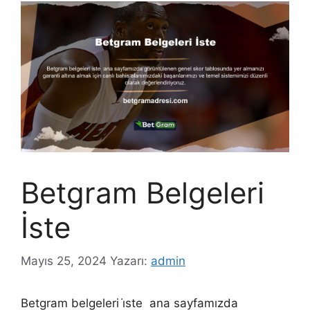
Betgram Belgeleri
İste
Mayıs 25, 2024
Yazarı:
admin
Betgram belgeleri i̇ste ana sayfamızda